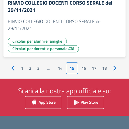
RINVIO COLLEGIO DOCENTI CORSO SERALE del
29/11/2021
RINVIO COLLEGIO DOCENTI CORSO SERALE del
29/11/2021
Circolari per alunni e famiglie
Circolari per docenti e personale ATA
1
2
3
…
14
15
16
17
18
Pagina precedente
Pagina s
Scarica la nostra app ufficiale su:
App Store
Play Store