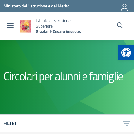
Vai ai contenuti
Vai al menu di navigazione
Vai al footer
Ministero dell'Istruzione e del Merito
Istituto di Istruzione
Superiore
Graziani-Cesaro Vesevus
Apr
Circolari per alunni e famiglie
FILTRI