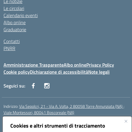
Le notizie
Le circolari
Calendario eventi
Albo online
Graduatorie
Contatti
PNRR
Amministrazione Trasparente
Albo online
Privacy Policy
Cookie policy
Dichiarazione di accessibilità
Note legali
Seguici su:
Indirizzo:
Via Sepolcri, 21 - Via A. Volta, 2 80058 Torre Annunziata (NA) ;
Viale Montessori, 80041 Boscoreale (NA)
Centralino:
0815369798
Email:
nais04100b@istruzione.it
Posta elettronica certificata (PEC):
Cookies e altri strumenti di tracciamento
nais04100b@pec.istruzione.it