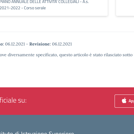
PIANO ANNUALE DELLE ATTIVITA’ COLLEGIALI - A.s.
2021-2022 - Corso serale
o:
06.12.2021
-
Revisione:
06.12.2021
ove diversamente specificato, questo articolo è stato rilasciato sott
iciale su:
App
tituto di Istruzione Superiore