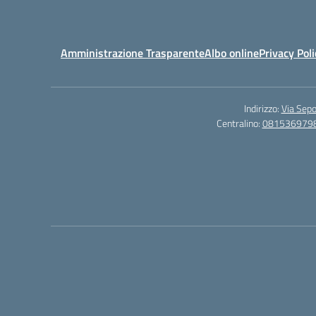
Amministrazione Trasparente
Albo online
Privacy Poli
Indirizzo:
Via Sepo
Centralino:
081536979