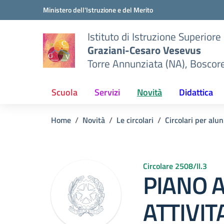
Vai ai contenuti
Vai al menu di navigazione
Vai al footer
Ministero dell'Istruzione e del Merito
Istituto di Istruzione Superiore
Graziani-Cesaro Vesevus
Torre Annunziata (NA), Boscor
Scuola
Servizi
Novità
Didattica
Home
Novità
Le circolari
Circolari per alun
Circolare 2508/II.3
PIANO 
ATTIVIT