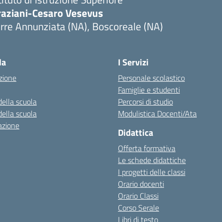
raziani-Cesaro Vesevus
rre Annunziata (NA), Boscoreale (NA)
Visita la pagina iniziale della scuola
la
I Servizi
zione
Personale scolastico
Famiglie e studenti
della scuola
Percorsi di studio
della scuola
Modulistica Docenti/Ata
azione
Didattica
Offerta formativa
Le schede didattiche
I progetti delle classi
Orario docenti
Orario Classi
Corso Serale
Libri di testo