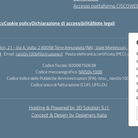
Accesso piattaforma CISCOWE
cy
Cookie policy
Dichiarazione di accessibilità
Note legali
lcri, 21 - Via A. Volta, 2 80058 Torre Annunziata (NA) ; Viale Montessori, 800
8
Email:
nais04100b@istruzione.it
Posta elettronica certificata (PEC):
nais0
Codice fiscale: 82008750638
Codice meccanografico:
NAIS04100B
Codice Indice delle Pubbliche Amministrazioni (IPA): istsc_nais04100b
Codice unico di fatturazione (CUF): UFELOU
Hosting & Powered by 3D Solution S.r.l.
Concept & Design by Designers Italia