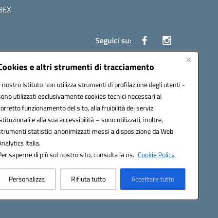
BEX
Seguici su:
Cookies e altri strumenti di tracciamento
41 Boscoreale (NA)
Il nostro Istituto non utilizza strumenti di profilazione degli utenti -
4100b@pec.istruzione.it
sono utilizzati esclusivamente cookies tecnici necessari al
corretto funzionamento del sito, alla fruibilità dei servizi
istituzionali e alla sua accessibilità – sono utilizzati, inoltre,
strumenti statistici anonimizzati messi a disposizione da Web
Analytics Italia.
Per saperne di più sul nostro sito, consulta la ns.
Cookie Policy.
Personalizza
Rifiuta tutto
Accettare tutto