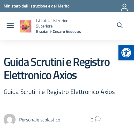
Vai ai contenuti
Vai al menu di navigazione
Vai al footer
Ministero dell'Istruzione e del Merito
Istituto di Istruzione
Superiore
Graziani-Cesaro Vesevus
Apr
Guida Scrutini e Registro
Elettronico Axios
Guida Scrutini e Registro Elettronico Axios
Personale scolastico
0