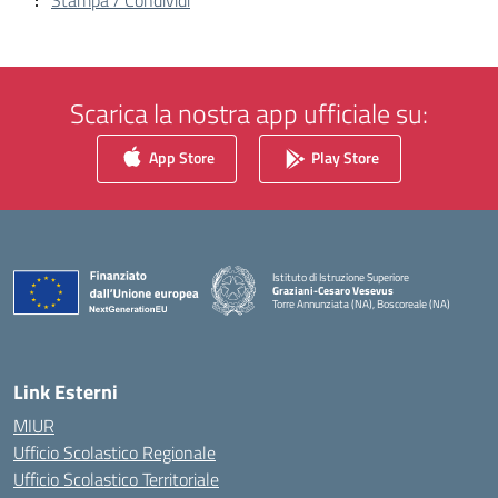
Stampa / Condividi
Scarica la nostra app ufficiale su:
App Store
Play Store
Istituto di Istruzione Superiore
Graziani-Cesaro Vesevus
Torre Annunziata (NA), Boscoreale (NA)
— Visita la pagina iniziale della scuola
Link Esterni
MIUR
Ufficio Scolastico Regionale
Ufficio Scolastico Territoriale