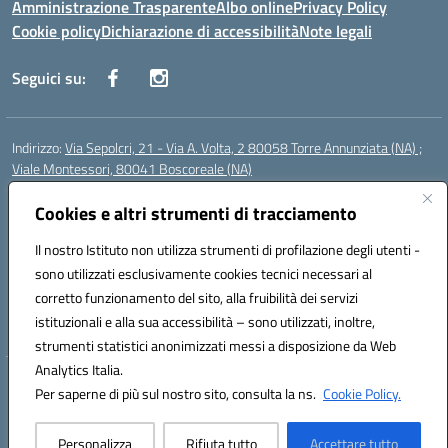
Amministrazione Trasparente
Albo online
Privacy Policy
Cookie policy
Dichiarazione di accessibilità
Note legali
Seguici su:
Indirizzo:
Via Sepolcri, 21 - Via A. Volta, 2 80058 Torre Annunziata (NA) ;
Viale Montessori, 80041 Boscoreale (NA)
Centralino:
0815369798
Email:
nais04100b@istruzione.it
Posta elettronica certificata (PEC):
Cookies e altri strumenti di tracciamento
nais04100b@pec.istruzione.it
Codice fiscale: 82008750638
Il nostro Istituto non utilizza strumenti di profilazione degli utenti -
Codice meccanografico:
NAIS04100B
sono utilizzati esclusivamente cookies tecnici necessari al
Codice Indice delle Pubbliche Amministrazioni (IPA): istsc_nais04100b
corretto funzionamento del sito, alla fruibilità dei servizi
Codice unico di fatturazione (CUF): UFELOU
istituzionali e alla sua accessibilità – sono utilizzati, inoltre,
strumenti statistici anonimizzati messi a disposizione da Web
Analytics Italia.
Hosting & Powered by 3D Solution S.r.l.
Per saperne di più sul nostro sito, consulta la ns.
Cookie Policy.
Concept & Design by Designers Italia
Personalizza
Rifiuta tutto
Accettare tutto