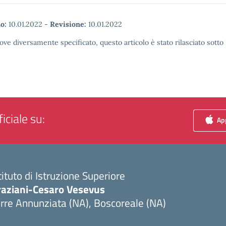
o:
10.01.2022
-
Revisione:
10.01.2022
ove diversamente specificato, questo articolo è stato rilasciato sott
iciale su:
App
tituto di Istruzione Superiore
raziani-Cesaro Vesevus
rre Annunziata (NA), Boscoreale (NA)
Visita la pagina iniziale della scuola