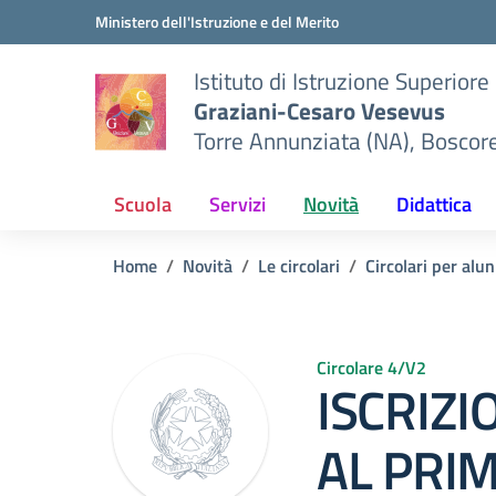
Vai ai contenuti
Vai al menu di navigazione
Vai al footer
Ministero dell'Istruzione e del Merito
Istituto di Istruzione Superiore
Graziani-Cesaro Vesevus
Torre Annunziata (NA), Boscor
Scuola
Servizi
Novità
Didattica
Home
Novità
Le circolari
Circolari per alun
Circolare 4/V2
ISCRIZI
AL PRIM