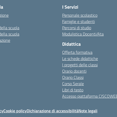
la
I Servizi
zione
Personale scolastico
Famiglie e studenti
della scuola
Percorsi di studio
della scuola
Modulistica Docenti/Ata
azione
Didattica
Offerta formativa
Le schede didattiche
I progetti delle classi
Orario docenti
Orario Classi
Corso Serale
Libri di testo
Accesso piattaforma CISCOWE
cy
Cookie policy
Dichiarazione di accessibilità
Note legali