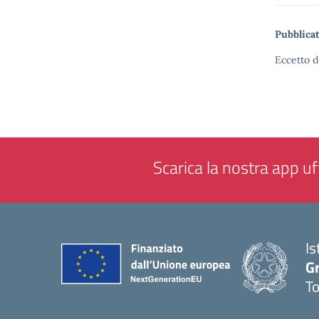
Pubblicat
Eccetto d
Scarica la nostra app uff
Is
G
To
— 