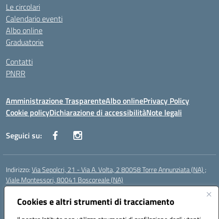
Le circolari
Calendario eventi
Albo online
Graduatorie
Contatti
PNRR
Amministrazione Trasparente
Albo online
Privacy Policy
Cookie policy
Dichiarazione di accessibilità
Note legali
Seguici su:
Indirizzo:
Via Sepolcri, 21 - Via A. Volta, 2 80058 Torre Annunziata (NA) ;
Viale Montessori, 80041 Boscoreale (NA)
Centralino:
0815369798
Email:
nais04100b@istruzione.it
Posta elettronica certificata (PEC):
Cookies e altri strumenti di tracciamento
nais04100b@pec.istruzione.it
Codice fiscale: 82008750638