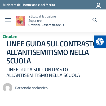
Vai ai contenuti
Vai al menu di navigazione
Vai al footer
Ministero dell'Istruzione e del Merito
Istituto di Istruzione
Superiore
Graziani-Cesaro Vesevus
Apr
Circolare
LINEE GUIDA SUL CONTRASTO
ALL’ANTISEMITISMO NELLA
SCUOLA
LINEE GUIDA SUL CONTRASTO
ALL’ANTISEMITISMO NELLA SCUOLA
Personale scolastico