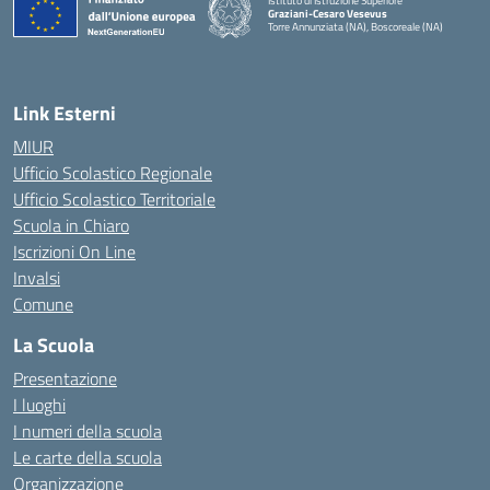
Istituto di Istruzione Superiore
Graziani-Cesaro Vesevus
Torre Annunziata (NA), Boscoreale (NA)
— Visita la pagina iniziale della scuola
Link Esterni
MIUR
Ufficio Scolastico Regionale
Ufficio Scolastico Territoriale
Scuola in Chiaro
Iscrizioni On Line
Invalsi
Comune
La Scuola
Presentazione
I luoghi
I numeri della scuola
Le carte della scuola
Organizzazione