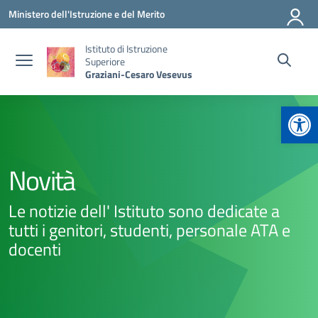
Vai ai contenuti
Vai al menu di navigazione
Vai al footer
Ministero dell'Istruzione e del Merito
Istituto di Istruzione
Superiore
Graziani-Cesaro Vesevus
Apr
Novità
Le notizie dell' Istituto sono dedicate a
tutti i genitori, studenti, personale ATA e
docenti