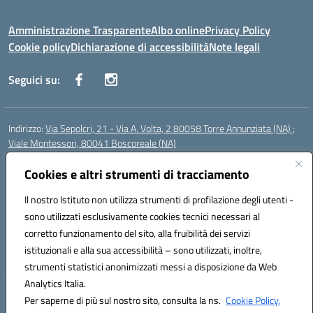
Amministrazione Trasparente
Albo online
Privacy Policy
Cookie policy
Dichiarazione di accessibilità
Note legali
Seguici su:
Indirizzo:
Via Sepolcri, 21 - Via A. Volta, 2 80058 Torre Annunziata (NA) ;
Viale Montessori, 80041 Boscoreale (NA)
Centralino:
0815369798
Email:
nais04100b@istruzione.it
Posta elettronica certificata (PEC):
Cookies e altri strumenti di tracciamento
nais04100b@pec.istruzione.it
Codice fiscale: 82008750638
Il nostro Istituto non utilizza strumenti di profilazione degli utenti -
Codice meccanografico:
NAIS04100B
sono utilizzati esclusivamente cookies tecnici necessari al
Codice Indice delle Pubbliche Amministrazioni (IPA): istsc_nais04100b
corretto funzionamento del sito, alla fruibilità dei servizi
Codice unico di fatturazione (CUF): UFELOU
istituzionali e alla sua accessibilità – sono utilizzati, inoltre,
strumenti statistici anonimizzati messi a disposizione da Web
Analytics Italia.
Hosting & Powered by 3D Solution S.r.l.
Per saperne di più sul nostro sito, consulta la ns.
Cookie Policy.
Concept & Design by Designers Italia