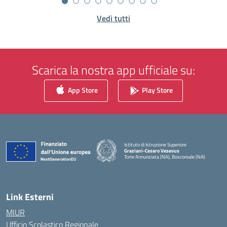
Vedi tutti
Scarica la nostra app ufficiale su:
App Store
Play Store
Istituto di Istruzione Superiore
Graziani-Cesaro Vesevus
Torre Annunziata (NA), Boscoreale (NA)
— Visita la pagina iniziale della scuola
Link Esterni
MIUR
Ufficio Scolastico Regionale