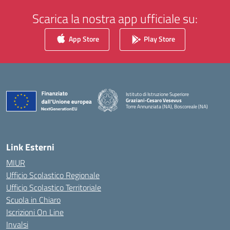
Scarica la nostra app ufficiale su:
App Store
Play Store
Istituto di Istruzione Superiore
Graziani-Cesaro Vesevus
Torre Annunziata (NA), Boscoreale (NA)
Link Esterni
MIUR
Ufficio Scolastico Regionale
Ufficio Scolastico Territoriale
Scuola in Chiaro
Iscrizioni On Line
Invalsi