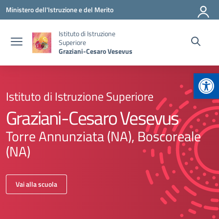
Vai ai contenuti
Vai al menu di navigazione
Vai al footer
Ministero dell'Istruzione e del Merito
Istituto di Istruzione
Superiore
Graziani-Cesaro Vesevus
Apr
Istituto di Istruzione Superiore
Graziani-Cesaro Vesevus
Torre Annunziata (NA), Boscoreale
(NA)
Vai alla scuola