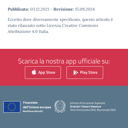
Pubblicato:
03.12.2021
-
Revisione:
15.09.2024
Eccetto dove diversamente specificato, questo articolo è
stato rilasciato sotto Licenza Creative Commons
Attribuzione 4.0 Italia.
Scarica la nostra app ufficiale su:
App Store
Play Store
Istituto di Istruzione Superiore
Graziani-Cesaro Vesevus
Torre Annunziata (NA), Boscoreale (NA)
— Visita la pagina iniziale della scuola