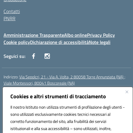
Contatti
PNRR
Amministrazione Trasparente
Albo online
Privacy Policy
Cookie policy
Dichiarazione di accessibilità
Note legali
Seguici su:
Indirizzo:
Via Sepolcri, 21 - Via A. Volta, 2 80058 Torre Annunziata (NA) ;
Viale Montessori, 80041 Boscoreale (NA)
Centralino:
0815369798
Email:
nais04100b@istruzione.it
Posta elettronica certificata (PEC):
Cookies e altri strumenti di tracciamento
nais04100b@pec.istruzione.it
Codice fiscale: 82008750638
Il nostro Istituto non utilizza strumenti di profilazione degli utenti -
Codice meccanografico:
NAIS04100B
sono utilizzati esclusivamente cookies tecnici necessari al
Codice Indice delle Pubbliche Amministrazioni (IPA): istsc_nais04100b
corretto funzionamento del sito, alla fruibilità dei servizi
Codice unico di fatturazione (CUF): UFELOU
istituzionali e alla sua accessibilità – sono utilizzati, inoltre,