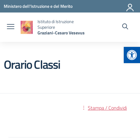
Vai ai contenuti
Vai al menu di navigazione
Vai al footer
Ministero dell'Istruzione e del Merito
Istituto di Istruzione
Superiore
Graziani-Cesaro Vesevus
Apr
Orario Classi
Stampa / Condividi