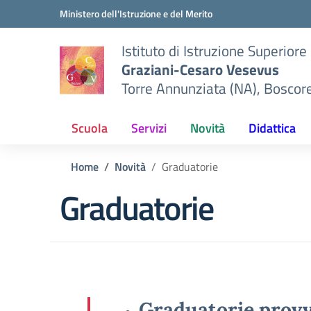
Vai ai contenuti
Vai al menu di navigazione
Vai al footer
Ministero dell'Istruzione e del Merito
Istituto di Istruzione Superiore
Graziani-Cesaro Vesevus
Torre Annunziata (NA), Boscor
Scuola
Servizi
Novità
Didattica
Home
Novità
Graduatorie
Graduatorie
Graduatorie provv