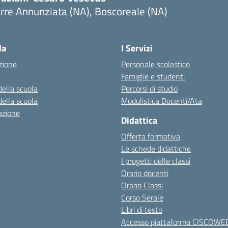
rre Annunziata (NA), Boscoreale (NA)
Visita la pagina iniziale della scuola
la
I Servizi
zione
Personale scolastico
Famiglie e studenti
della scuola
Percorsi di studio
della scuola
Modulistica Docenti/Ata
azione
Didattica
Offerta formativa
Le schede didattiche
I progetti delle classi
Orario docenti
Orario Classi
Corso Serale
Libri di testo
Accesso piattaforma CISCOWE