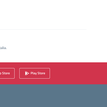
alia.
 Store
Play Store