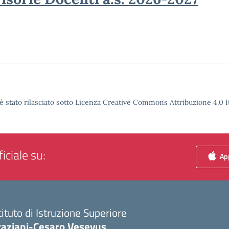
è stato rilasciato sotto Licenza Creative Commons Attribuzione 4.0 It
iciale su:
App
tituto di Istruzione Superiore
raziani-Cesaro Vesevus