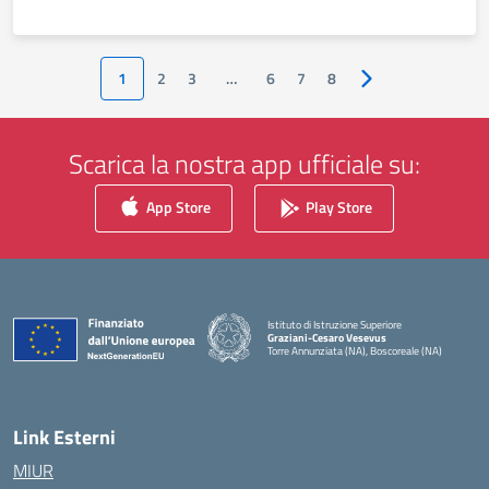
1
2
3
…
6
7
8
Pagina successiva
Scarica la nostra app ufficiale su:
App Store
Play Store
Istituto di Istruzione Superiore
Graziani-Cesaro Vesevus
Torre Annunziata (NA), Boscoreale (NA)
— Visita la pagina iniziale della scuola
Link Esterni
MIUR