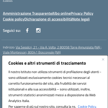
Amministrazione Trasparente
Albo online
Privacy Policy
Cookie policy
Dichiarazione di accessibilità
Note legali
Seguici su:
Indirizzo:
Via Sepolcri, 21 - Via A. Volta, 2 80058 Torre Annunziata (NA) ;
Viale Montessori, 80041 Boscoreale (NA)
Centralino:
0815369798
Email:
nais04100b@istruzione.it
Posta elettronica certificata (PEC):
Cookies e altri strumenti di tracciamento
nais04100b@pec.istruzione.it
Codice fiscale: 82008750638
Il nostro Istituto non utilizza strumenti di profilazione degli utenti -
Codice meccanografico:
NAIS04100B
sono utilizzati esclusivamente cookies tecnici necessari al
Codice Indice delle Pubbliche Amministrazioni (IPA): istsc_nais04100b
corretto funzionamento del sito, alla fruibilità dei servizi
Codice unico di fatturazione (CUF): UFELOU
istituzionali e alla sua accessibilità – sono utilizzati, inoltre,
strumenti statistici anonimizzati messi a disposizione da Web
Analytics Italia.
Hosting & Powered by 3D Solution S.r.l.
Per saperne di più sul nostro sito, consulta la ns.
Cookie Policy.