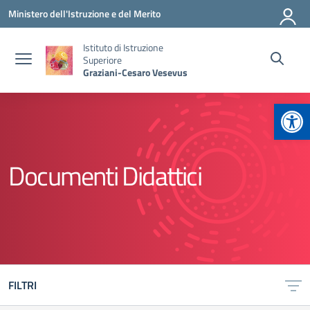
Vai ai contenuti
Vai al menu di navigazione
Vai al footer
Ministero dell'Istruzione e del Merito
Istituto di Istruzione
Superiore
Graziani-Cesaro Vesevus
Apr
Documenti Didattici
FILTRI