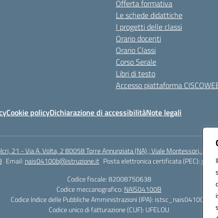
Offerta formativa
Le schede didattiche
I progetti delle classi
Orario docenti
Orario Classi
Corso Serale
Libri di testo
Accesso piattaforma CISCOWE
cy
Cookie policy
Dichiarazione di accessibilità
Note legali
lcri, 21 - Via A. Volta, 2 80058 Torre Annunziata (NA) ; Viale Montessori, 800
8
Email:
nais04100b@istruzione.it
Posta elettronica certificata (PEC):
nais0
Codice fiscale: 82008750638
Codice meccanografico:
NAIS04100B
Codice Indice delle Pubbliche Amministrazioni (IPA): istsc_nais04100b
Codice unico di fatturazione (CUF): UFELOU