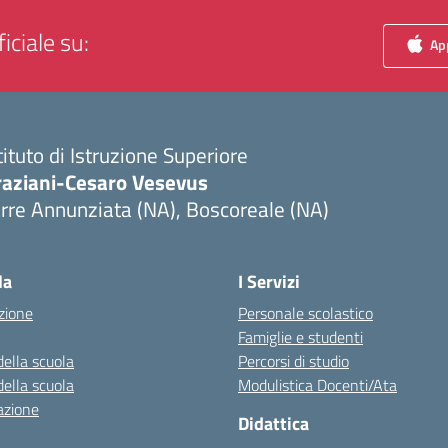
iciale su:
App
tituto di Istruzione Superiore
raziani-Cesaro Vesevus
rre Annunziata (NA), Boscoreale (NA)
Visita la pagina iniziale della scuola
la
I Servizi
zione
Personale scolastico
Famiglie e studenti
della scuola
Percorsi di studio
della scuola
Modulistica Docenti/Ata
azione
Didattica