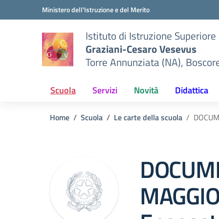
Vai ai contenuti
Vai al menu di navigazione
Vai al footer
Ministero dell'Istruzione e del Merito
Istituto di Istruzione Superiore
Graziani-Cesaro Vesevus
Torre Annunziata (NA), Boscor
Scuola
Servizi
Novità
Didattica
Home
Scuola
Le carte della scuola
DOCUME
DOCUM
MAGGIO 