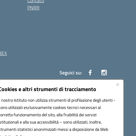
Contatti
PNRR
BEX
Seguici su:
Cookies e altri strumenti di tracciamento
41 Boscoreale (NA)
Il nostro Istituto non utilizza strumenti di profilazione degli utenti -
4100b@pec.istruzione.it
sono utilizzati esclusivamente cookies tecnici necessari al
corretto funzionamento del sito, alla fruibilità dei servizi
istituzionali e alla sua accessibilità – sono utilizzati, inoltre,
strumenti statistici anonimizzati messi a disposizione da Web