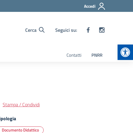
Accedi
Cerca
Seguici su:
Apr
Contatti
PNRR
Stampa / Condividi
ipologia
Documento Didattico