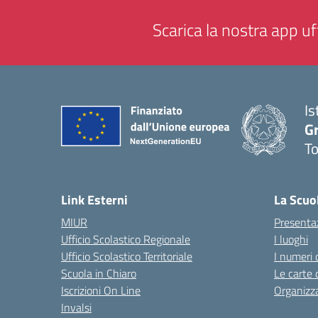
Scarica la nostra app uff
Is
G
To
— 
Link Esterni
La Scuo
MIUR
Presenta
Ufficio Scolastico Regionale
I luoghi
Ufficio Scolastico Territoriale
I numeri 
Scuola in Chiaro
Le carte 
Iscrizioni On Line
Organizz
Invalsi