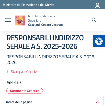
Vai ai contenuti
Vai al menu di navigazione
Vai al footer
Ministero dell'Istruzione e del Merito
Istituto di Istruzione
Superiore
Graziani-Cesaro Vesevus
Apr
RESPONSABILI INDIRIZZO
SERALE A.S. 2025-2026
RESPONSABILI INDIRIZZO SERALE A.S. 2025-
2026
Stampa / Condividi
Tipologia
Documento Generico
Indice della pagina