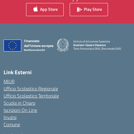
App Store
Play Store
Istituto di Istruzione Superiore
Graziani-Cesaro Vesevus
Torre Annunziata (NA), Boscoreale (NA)
— Visita la pagina iniziale della scuola
Link Esterni
MIUR
Ufficio Scolastico Regionale
Ufficio Scolastico Territoriale
Scuola in Chiaro
Iscrizioni On Line
Invalsi
Comune