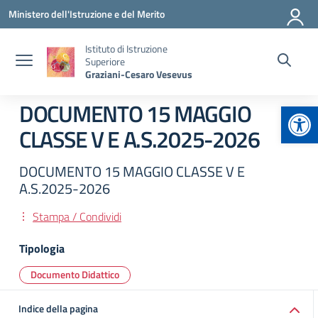
Vai ai contenuti
Vai al menu di navigazione
Vai al footer
Ministero dell'Istruzione e del Merito
Istituto di Istruzione
Superiore
Graziani-Cesaro Vesevus
Apr
DOCUMENTO 15 MAGGIO
CLASSE V E A.S.2025-2026
DOCUMENTO 15 MAGGIO CLASSE V E
A.S.2025-2026
Stampa / Condividi
Tipologia
Documento Didattico
Indice della pagina