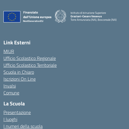
Istituto di Istruzione Superiore
Graziani-Cesaro Vesevus
Torre Annunziata (NA), Boscoreale (NA)
— Visita la pagina iniziale della scuola
Link Esterni
MIUR
Ufficio Scolastico Regionale
Ufficio Scolastico Territoriale
Scuola in Chiaro
Iscrizioni On Line
Invalsi
Comune
La Scuola
Presentazione
I luoghi
I numeri della scuola