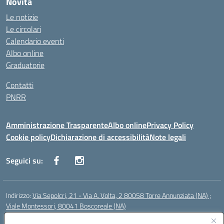
Novità
Le notizie
Le circolari
Calendario eventi
Albo online
Graduatorie
Contatti
PNRR
Amministrazione Trasparente
Albo online
Privacy Policy
Cookie policy
Dichiarazione di accessibilità
Note legali
Seguici su:
Indirizzo:
Via Sepolcri, 21 - Via A. Volta, 2 80058 Torre Annunziata (NA) ;
Viale Montessori, 80041 Boscoreale (NA)
Centralino:
0815369798
Email:
nais04100b@istruzione.it