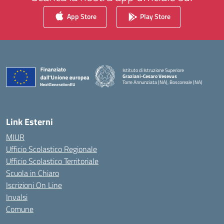
App Store
Play Store
Istituto di Istruzione Superiore
Graziani-Cesaro Vesevus
Torre Annunziata (NA), Boscoreale (NA)
— Visita la pagina iniziale della scuola
Link Esterni
MIUR
Ufficio Scolastico Regionale
Ufficio Scolastico Territoriale
Scuola in Chiaro
Iscrizioni On Line
Invalsi
Comune