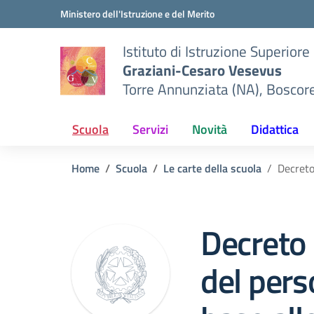
Vai ai contenuti
Vai al menu di navigazione
Vai al footer
Ministero dell'Istruzione e del Merito
Istituto di Istruzione Superiore
Graziani-Cesaro Vesevus
Torre Annunziata (NA), Boscor
Scuola
Servizi
Novità
Didattica
Home
Scuola
Le carte della scuola
Decreto
Decreto
del pers