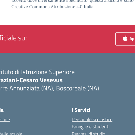
Eccetto dove diversamente specificato, questo articolo è stato 
Creative Commons Attribuzione 4.0 Italia.
iciale su:
App
tituto di Istruzione Superiore
raziani-Cesaro Vesevus
rre Annunziata (NA), Boscoreale (NA)
Visita la pagina iniziale della scuola
la
I Servizi
zione
Personale scolastico
Famiglie e studenti
della scuola
Percorsi di studio