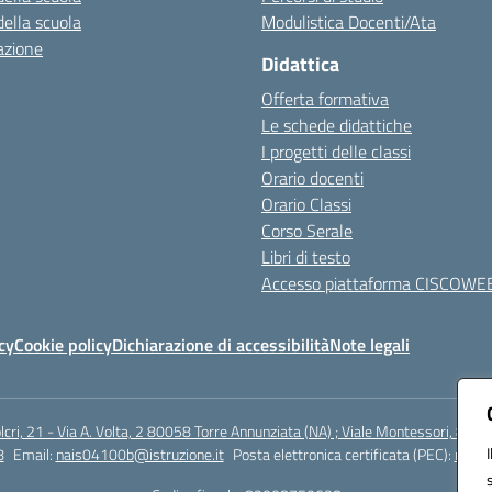
della scuola
Modulistica Docenti/Ata
azione
Didattica
Offerta formativa
Le schede didattiche
I progetti delle classi
Orario docenti
Orario Classi
Corso Serale
Libri di testo
Accesso piattaforma CISCOWE
cy
Cookie policy
Dichiarazione di accessibilità
Note legali
lcri, 21 - Via A. Volta, 2 80058 Torre Annunziata (NA) ; Viale Montessori, 800
8
Email:
nais04100b@istruzione.it
Posta elettronica certificata (PEC):
nais0