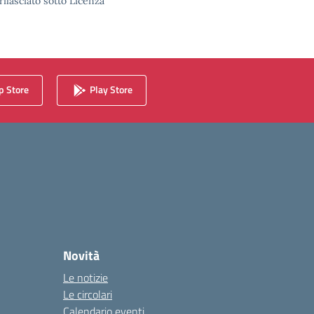
rilasciato sotto Licenza
 Store
Play Store
Novità
Le notizie
Le circolari
Calendario eventi