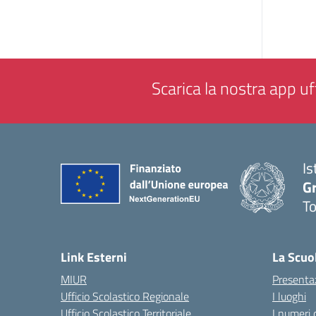
Scarica la nostra app uff
Is
G
To
— 
Link Esterni
La Scuo
MIUR
Presenta
Ufficio Scolastico Regionale
I luoghi
Ufficio Scolastico Territoriale
I numeri 