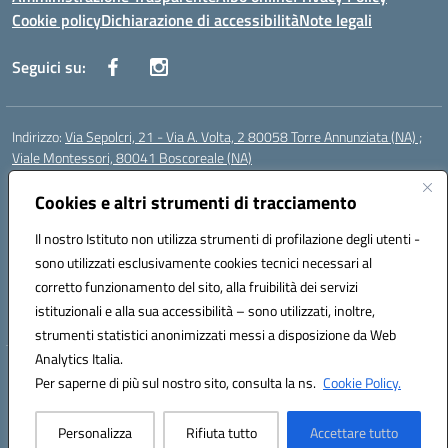
Cookie policy
Dichiarazione di accessibilità
Note legali
Seguici su:
Indirizzo:
Via Sepolcri, 21 - Via A. Volta, 2 80058 Torre Annunziata (NA) ;
Viale Montessori, 80041 Boscoreale (NA)
Centralino:
0815369798
Email:
nais04100b@istruzione.it
Posta elettronica certificata (PEC):
Cookies e altri strumenti di tracciamento
nais04100b@pec.istruzione.it
Codice fiscale: 82008750638
Il nostro Istituto non utilizza strumenti di profilazione degli utenti -
Codice meccanografico:
NAIS04100B
sono utilizzati esclusivamente cookies tecnici necessari al
Codice Indice delle Pubbliche Amministrazioni (IPA): istsc_nais04100b
corretto funzionamento del sito, alla fruibilità dei servizi
Codice unico di fatturazione (CUF): UFELOU
istituzionali e alla sua accessibilità – sono utilizzati, inoltre,
strumenti statistici anonimizzati messi a disposizione da Web
Analytics Italia.
Hosting & Powered by 3D Solution S.r.l.
Per saperne di più sul nostro sito, consulta la ns.
Cookie Policy.
Concept & Design by Designers Italia
Personalizza
Rifiuta tutto
Accettare tutto