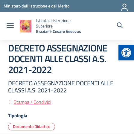
Vai ai contenuti
Vai al menu di navigazione
Vai al footer
Ministero dell'Istruzione e del Merito
Istituto di Istruzione
Superiore
Graziani-Cesaro Vesevus
Apr
DECRETO ASSEGNAZIONE
DOCENTI ALLE CLASSI A.S.
2021-2022
DECRETO ASSEGNAZIONE DOCENTI ALLE
CLASSI A.S. 2021-2022
Stampa / Condividi
Tipologia
Documento Didattico