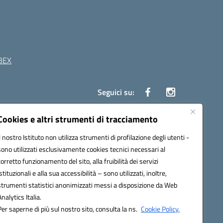
BEX
Seguici su:
Cookies e altri strumenti di tracciamento
41 Boscoreale (NA)
Il nostro Istituto non utilizza strumenti di profilazione degli utenti -
4100b@pec.istruzione.it
sono utilizzati esclusivamente cookies tecnici necessari al
corretto funzionamento del sito, alla fruibilità dei servizi
istituzionali e alla sua accessibilità – sono utilizzati, inoltre,
strumenti statistici anonimizzati messi a disposizione da Web
Analytics Italia.
Per saperne di più sul nostro sito, consulta la ns.
Cookie Policy.