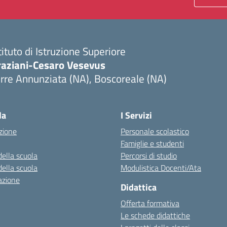
tituto di Istruzione Superiore
raziani-Cesaro Vesevus
rre Annunziata (NA), Boscoreale (NA)
Visita la pagina iniziale della scuola
la
I Servizi
zione
Personale scolastico
Famiglie e studenti
della scuola
Percorsi di studio
della scuola
Modulistica Docenti/Ata
azione
Didattica
Offerta formativa
Le schede didattiche