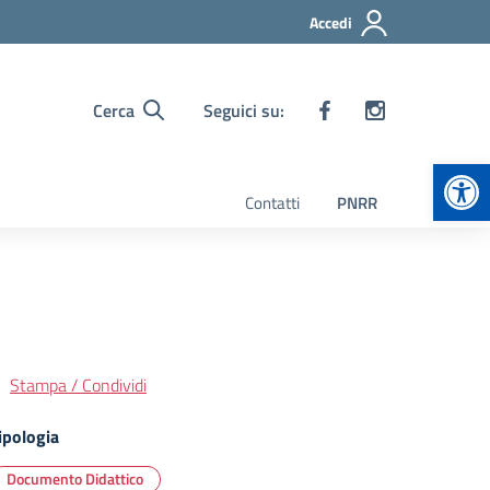
Accedi
Cerca
Seguici su:
Apr
Contatti
PNRR
Stampa / Condividi
ipologia
Documento Didattico