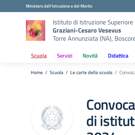
Vai ai contenuti
Vai al menu di navigazione
Vai al footer
Ministero dell'Istruzione e del Merito
Istituto di Istruzione Superiore
Graziani-Cesaro Vesevus
Torre Annunziata (NA), Boscor
Scuola
Servizi
Novità
Didattica
Home
Scuola
Le carte della scuola
Convoca
Convocaz
di istitu