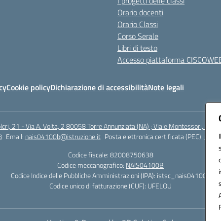
I progetti delle classi
Orario docenti
Orario Classi
Corso Serale
Libri di testo
Accesso piattaforma CISCOWE
cy
Cookie policy
Dichiarazione di accessibilità
Note legali
lcri, 21 - Via A. Volta, 2 80058 Torre Annunziata (NA) ; Viale Montessori, 800
8
Email:
nais04100b@istruzione.it
Posta elettronica certificata (PEC):
nais0
Codice fiscale: 82008750638
Codice meccanografico:
NAIS04100B
Codice Indice delle Pubbliche Amministrazioni (IPA): istsc_nais04100b
Codice unico di fatturazione (CUF): UFELOU