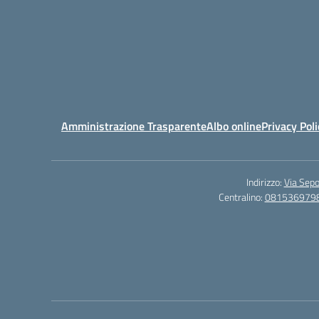
Amministrazione Trasparente
Albo online
Privacy Poli
Indirizzo:
Via Sepo
Centralino:
081536979