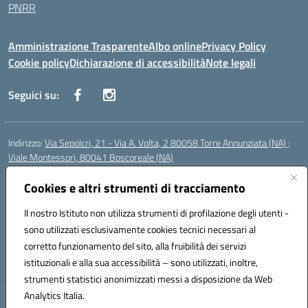
PNRR
Amministrazione Trasparente
Albo online
Privacy Policy
Cookie policy
Dichiarazione di accessibilità
Note legali
Seguici su:
Indirizzo:
Via Sepolcri, 21 - Via A. Volta, 2 80058 Torre Annunziata (NA) ;
Viale Montessori, 80041 Boscoreale (NA)
Centralino:
0815369798
Email:
nais04100b@istruzione.it
Posta elettronica certificata (PEC):
Cookies e altri strumenti di tracciamento
nais04100b@pec.istruzione.it
Codice fiscale: 82008750638
Il nostro Istituto non utilizza strumenti di profilazione degli utenti -
Codice meccanografico:
NAIS04100B
sono utilizzati esclusivamente cookies tecnici necessari al
Codice Indice delle Pubbliche Amministrazioni (IPA): istsc_nais04100b
corretto funzionamento del sito, alla fruibilità dei servizi
Codice unico di fatturazione (CUF): UFELOU
istituzionali e alla sua accessibilità – sono utilizzati, inoltre,
strumenti statistici anonimizzati messi a disposizione da Web
Analytics Italia.
Hosting & Powered by 3D Solution S.r.l.