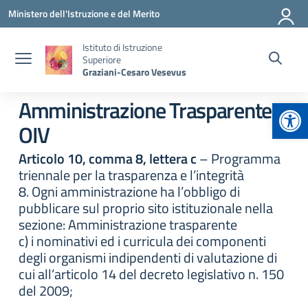
Vai ai contenuti
Vai al menu di navigazione
Vai al footer
Ministero dell'Istruzione e del Merito
Istituto di Istruzione
Superiore
Graziani-Cesaro Vesevus
Apr
Amministrazione Trasparente:
OIV
Articolo 10, comma 8, lettera c
– Programma
triennale per la trasparenza e l’integrità
8. Ogni amministrazione ha l’obbligo di
pubblicare sul proprio sito istituzionale nella
sezione: Amministrazione trasparente
c) i nominativi ed i curricula dei componenti
degli organismi indipendenti di valutazione di
cui all’articolo 14 del decreto legislativo n. 150
del 2009;