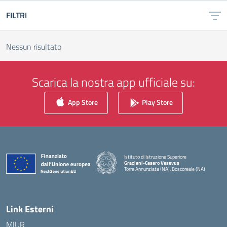
FILTRI
Nessun risultato
Scarica la nostra app ufficiale su:
App Store
Play Store
Istituto di Istruzione Superiore
Graziani-Cesaro Vesevus
Torre Annunziata (NA), Boscoreale (NA)
— Visita la pagina iniziale della scuola
Link Esterni
MIUR