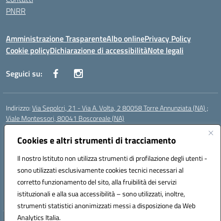
PNRR
Amministrazione Trasparente
Albo online
Privacy Policy
Cookie policy
Dichiarazione di accessibilità
Note legali
Seguici su:
Indirizzo:
Via Sepolcri, 21 - Via A. Volta, 2 80058 Torre Annunziata (NA) ;
Viale Montessori, 80041 Boscoreale (NA)
Centralino:
0815369798
Email:
nais04100b@istruzione.it
Posta elettronica certificata (PEC):
Cookies e altri strumenti di tracciamento
nais04100b@pec.istruzione.it
Codice fiscale: 82008750638
Il nostro Istituto non utilizza strumenti di profilazione degli utenti -
Codice meccanografico:
NAIS04100B
sono utilizzati esclusivamente cookies tecnici necessari al
Codice Indice delle Pubbliche Amministrazioni (IPA): istsc_nais04100b
corretto funzionamento del sito, alla fruibilità dei servizi
Codice unico di fatturazione (CUF): UFELOU
istituzionali e alla sua accessibilità – sono utilizzati, inoltre,
strumenti statistici anonimizzati messi a disposizione da Web
Analytics Italia.