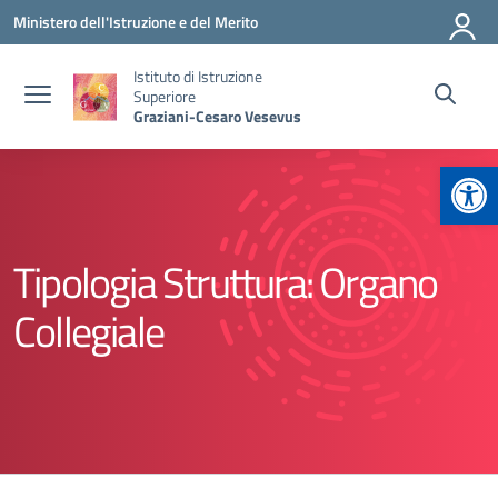
Vai ai contenuti
Vai al menu di navigazione
Vai al footer
Ministero dell'Istruzione e del Merito
Istituto di Istruzione
Superiore
Graziani-Cesaro Vesevus
Apr
Tipologia Struttura:
Organo
Collegiale