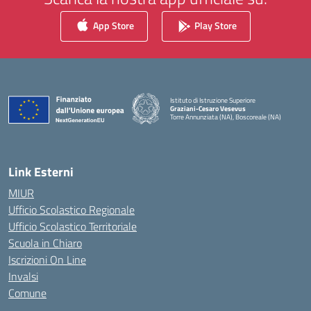
App Store
Play Store
Istituto di Istruzione Superiore
Graziani-Cesaro Vesevus
Torre Annunziata (NA), Boscoreale (NA)
— Visita la pagina iniziale della scuola
Link Esterni
MIUR
Ufficio Scolastico Regionale
Ufficio Scolastico Territoriale
Scuola in Chiaro
Iscrizioni On Line
Invalsi
Comune