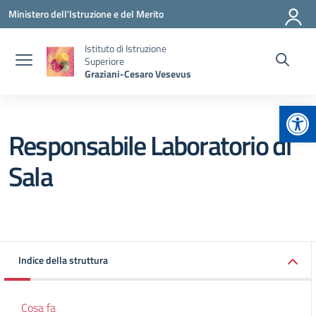
Vai ai contenuti
Vai al menu di navigazione
Vai al footer
Ministero dell'Istruzione e del Merito
Istituto di Istruzione
Superiore
Graziani-Cesaro Vesevus
Apr
Responsabile Laboratorio di
Sala
Indice della struttura
Cosa fa