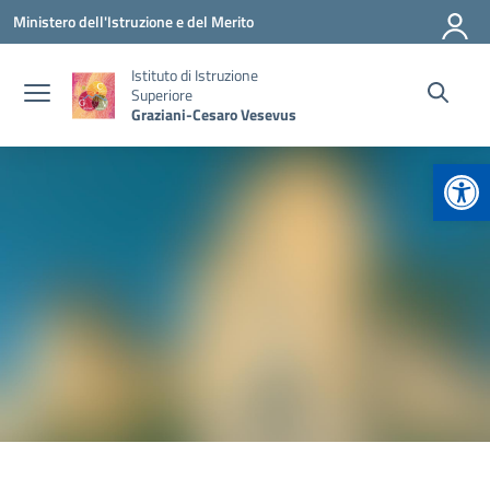
Vai ai contenuti
Vai al menu di navigazione
Vai al footer
Ministero dell'Istruzione e del Merito
Istituto di Istruzione
Superiore
Graziani-Cesaro Vesevus
Apr