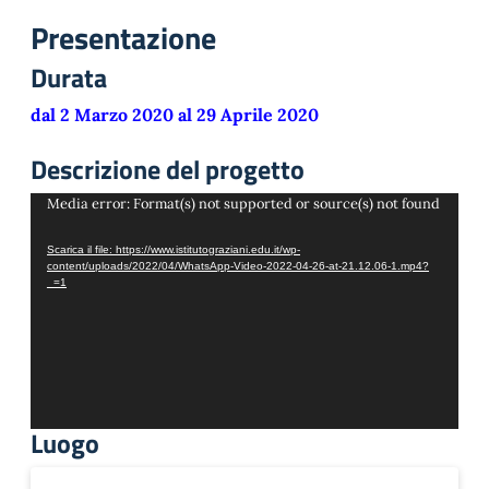
Presentazione
Durata
dal 2 Marzo 2020 al 29 Aprile 2020
Descrizione del progetto
Video
Media error: Format(s) not supported or source(s) not found
Player
Scarica il file: https://www.istitutograziani.edu.it/wp-
content/uploads/2022/04/WhatsApp-Video-2022-04-26-at-21.12.06-1.mp4?
_=1
Luogo