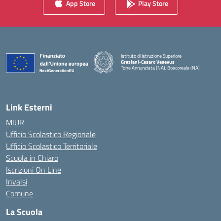
App Store
Play Store
Istituto di Istruzione Superiore
Graziani-Cesaro Vesevus
Torre Annunziata (NA), Boscoreale (NA)
— Visita la pagina iniziale della scuola
Link Esterni
MIUR
Ufficio Scolastico Regionale
Ufficio Scolastico Territoriale
Scuola in Chiaro
Iscrizioni On Line
Invalsi
Comune
La Scuola