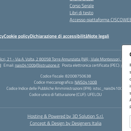
Corso Serale
Libri di testo
Accesso piattaforma CISCOWE
cy
Cookie policy
Dichiarazione di accessibilità
Note legali
lcri, 21 - Via A. Volta, 2 80058 Torre Annunziata (NA) ; Viale Montessori, 800
8
Email:
nais04100b@istruzione.it
Posta elettronica certificata (PEC):
nais0
Codice fiscale: 82008750638
Codice meccanografico:
NAIS04100B
Codice Indice delle Pubbliche Amministrazioni (IPA): istsc_nais04100b
Codice unico di fatturazione (CUF): UFELOU
Hosting & Powered by 3D Solution S.r.l.
Concept & Design by Designers Italia