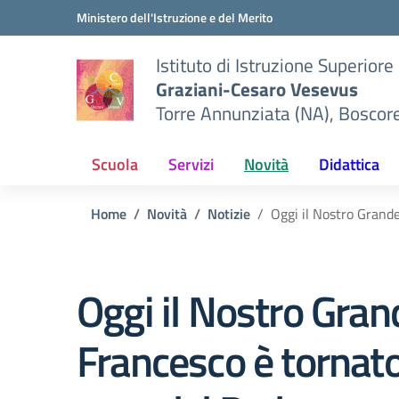
Vai ai contenuti
Vai al menu di navigazione
Vai al footer
Ministero dell'Istruzione e del Merito
Istituto di Istruzione Superiore
Graziani-Cesaro Vesevus
Torre Annunziata (NA), Boscor
Scuola
Servizi
Novità
Didattica
Home
Novità
Notizie
Oggi il Nostro Grande
Oggi il Nostro Gra
Francesco è tornato