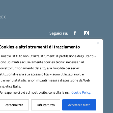
BEX
Seguici su:
Cookies e altri strumenti di tracciamento
41 Boscoreale (NA)
Il nostro Istituto non utilizza strumenti di profilazione degli utenti -
4100b@pec.istruzione.it
sono utilizzati esclusivamente cookies tecnici necessari al
corretto funzionamento del sito, alla fruibilità dei servizi
istituzionali e alla sua accessibilità – sono utilizzati, inoltre,
strumenti statistici anonimizzati messi a disposizione da Web
Analytics Italia.
Per saperne di più sul nostro sito, consulta la ns.
Cookie Policy.
Personalizza
Rifiuta tutto
Accettare tutto