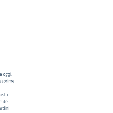
e oggi,
 esprime
ostri
tito i
ardini