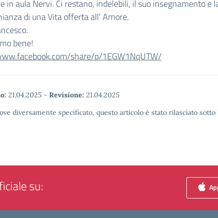
 e in aula Nervi. Ci restano, indelebili, il suo insegnamento e l
ianza di una Vita offerta all’ Amore.
ancesco.
amo bene!
//www.facebook.com/share/p/1EGW1NqUTW/
o:
21.04.2025
-
Revisione:
21.04.2025
ove diversamente specificato, questo articolo è stato rilasciato sott
iciale su:
App