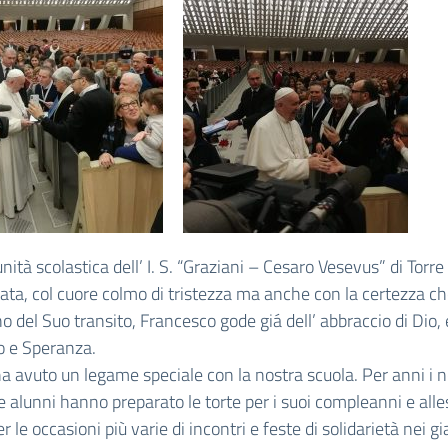
ità scolastica dell’ I. S. “Graziani – Cesaro Vesevus” di Torre
ta, col cuore colmo di tristezza ma anche con la certezza ch
no del Suo transito, Francesco gode giá dell’ abbraccio di Dio,
o e Speranza.
ha avuto un legame speciale con la nostra scuola. Per anni i n
e alunni hanno preparato le torte per i suoi compleanni e alles
r le occasioni più varie di incontri e feste di solidarietà nei gi