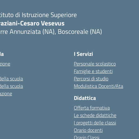
tituto di Istruzione Superiore
raziani-Cesaro Vesevus
rre Annunziata (NA), Boscoreale (NA)
Visita la pagina iniziale della scuola
la
I Servizi
zione
Personale scolastico
Famiglie e studenti
della scuola
Percorsi di studio
della scuola
Modulistica Docenti/Ata
azione
Didattica
Offerta formativa
Le schede didattiche
I progetti delle classi
Orario docenti
Orario Classi