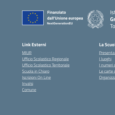
Is
G
To
— 
Link Esterni
La Scuo
MIUR
Presenta
Ufficio Scolastico Regionale
I luoghi
Ufficio Scolastico Territoriale
I numeri 
Scuola in Chiaro
Le carte 
Iscrizioni On Line
Organizz
Invalsi
Comune