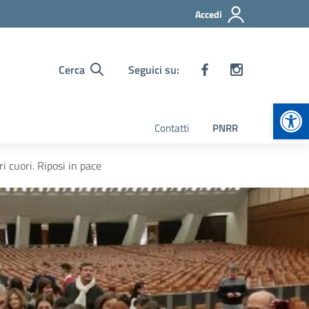
Accedi
Cerca
Seguici su:
Apr
Contatti
PNRR
 cuori. Riposi in pace