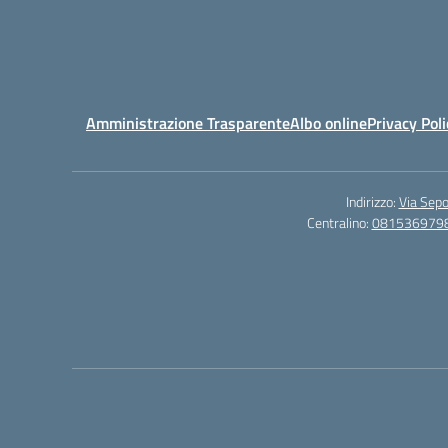
Amministrazione Trasparente
Albo online
Privacy Poli
Indirizzo:
Via Sepo
Centralino:
081536979