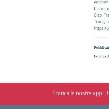
vaticani
testimon
Ciao, Fr
Ti vogli
https:
Pubblicat
Eccetto d
Scarica la nostra app uff