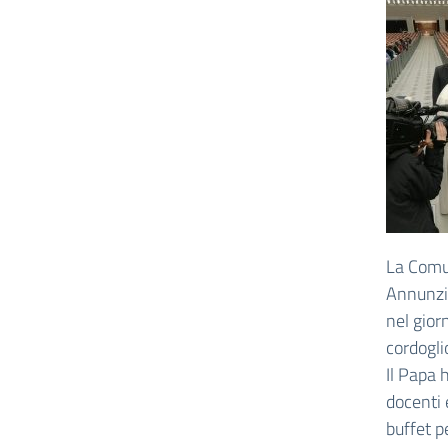
La Comun
Annunzia
nel gior
cordogli
Il Papa 
docenti 
buffet pe