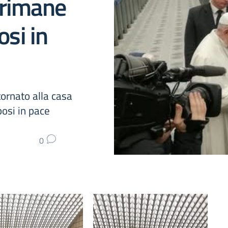
 rimane
osi in
ornato alla casa
posi in pace
0