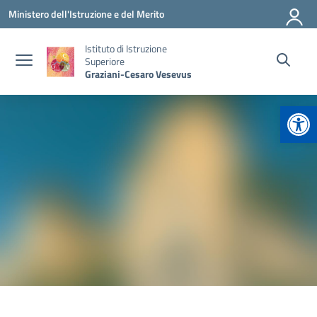
Vai ai contenuti
Vai al menu di navigazione
Vai al footer
Ministero dell'Istruzione e del Merito
Istituto di Istruzione
Superiore
Graziani-Cesaro Vesevus
Apr