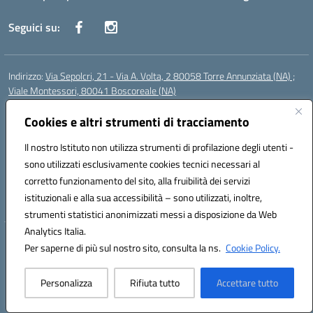
Seguici su:
Indirizzo:
Via Sepolcri, 21 - Via A. Volta, 2 80058 Torre Annunziata (NA) ;
Viale Montessori, 80041 Boscoreale (NA)
Centralino:
0815369798
Email:
nais04100b@istruzione.it
Posta elettronica certificata (PEC):
Cookies e altri strumenti di tracciamento
nais04100b@pec.istruzione.it
Codice fiscale: 82008750638
Il nostro Istituto non utilizza strumenti di profilazione degli utenti -
Codice meccanografico:
NAIS04100B
sono utilizzati esclusivamente cookies tecnici necessari al
Codice Indice delle Pubbliche Amministrazioni (IPA): istsc_nais04100b
corretto funzionamento del sito, alla fruibilità dei servizi
Codice unico di fatturazione (CUF): UFELOU
istituzionali e alla sua accessibilità – sono utilizzati, inoltre,
strumenti statistici anonimizzati messi a disposizione da Web
Analytics Italia.
Hosting & Powered by 3D Solution S.r.l.
Per saperne di più sul nostro sito, consulta la ns.
Cookie Policy.
Concept & Design by Designers Italia
Personalizza
Rifiuta tutto
Accettare tutto