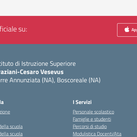
iciale su:
App
tituto di Istruzione Superiore
raziani-Cesaro Vesevus
rre Annunziata (NA), Boscoreale (NA)
Visita la pagina iniziale della scuola
la
I Servizi
zione
Personale scolastico
Famiglie e studenti
della scuola
Percorsi di studio
della scuola
Modulistica Docenti/Ata