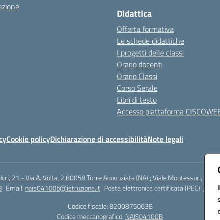
azione
Didattica
Offerta formativa
Le schede didattiche
I progetti delle classi
Orario docenti
Orario Classi
Corso Serale
Libri di testo
Accesso piattaforma CISCOWE
cy
Cookie policy
Dichiarazione di accessibilità
Note legali
lcri, 21 - Via A. Volta, 2 80058 Torre Annunziata (NA) ; Viale Montessori, 800
8
Email:
nais04100b@istruzione.it
Posta elettronica certificata (PEC):
nais0
Codice fiscale: 82008750638
Codice meccanografico:
NAIS04100B