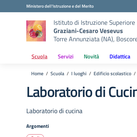
Vai ai contenuti
Vai al menu di navigazione
Vai al footer
Ministero dell'Istruzione e del Merito
Istituto di Istruzione Superiore
Graziani-Cesaro Vesevus
Torre Annunziata (NA), Boscor
Scuola
Servizi
Novità
Didattica
Home
Scuola
I luoghi
Edificio scolastico
Laboratorio di Cuci
Laboratorio di cucina
Argomenti