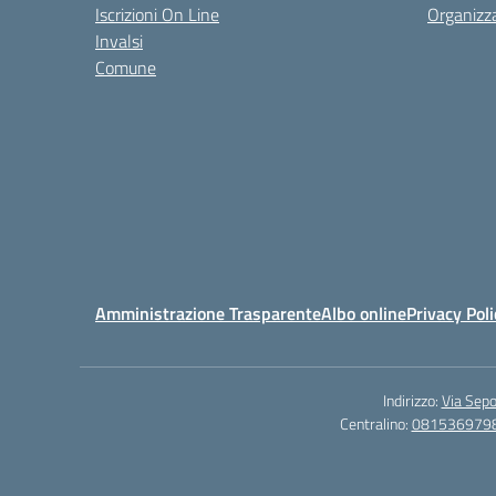
Iscrizioni On Line
Organizz
Invalsi
Comune
Amministrazione Trasparente
Albo online
Privacy Poli
Indirizzo:
Via Sepo
Centralino:
081536979