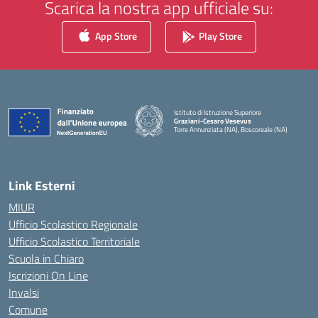
Scarica la nostra app ufficiale su:
App Store
Play Store
Istituto di Istruzione Superiore
Graziani-Cesaro Vesevus
Torre Annunziata (NA), Boscoreale (NA)
— Visita la pagina iniziale della scuola
Link Esterni
MIUR
Ufficio Scolastico Regionale
Ufficio Scolastico Territoriale
Scuola in Chiaro
Iscrizioni On Line
Invalsi
Comune