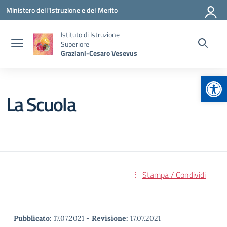
Vai ai contenuti
Vai al menu di navigazione
Vai al footer
Ministero dell'Istruzione e del Merito
Istituto di Istruzione
Superiore
Graziani-Cesaro Vesevus
Apr
La Scuola
Stampa / Condividi
Pubblicato:
17.07.2021
-
Revisione:
17.07.2021