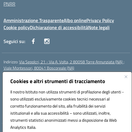
PNRR
Amministrazione Trasparente
Albo online
Privacy Policy
Cookie policy
Dichiarazione di accessibilità
Note legali
Seguici su:
Indirizzo:
Via Sepolcri, 21 - Via A. Volta, 2 80058 Torre Annunziata (NA) ;
Viale Montessori, 80041 Boscoreale (NA)
Centralino:
0815369798
Email:
nais04100b@istruzione.it
Posta elettronica certificata (PEC):
Cookies e altri strumenti di tracciamento
nais04100b@pec.istruzione.it
Codice fiscale: 82008750638
Il nostro Istituto non utilizza strumenti di profilazione degli utenti -
Codice meccanografico:
NAIS04100B
sono utilizzati esclusivamente cookies tecnici necessari al
Codice Indice delle Pubbliche Amministrazioni (IPA): istsc_nais04100b
corretto funzionamento del sito, alla fruibilità dei servizi
Codice unico di fatturazione (CUF): UFELOU
istituzionali e alla sua accessibilità – sono utilizzati, inoltre,
strumenti statistici anonimizzati messi a disposizione da Web
Analytics Italia.
Hosting & Powered by 3D Solution S.r.l.