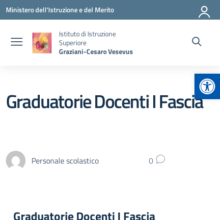
Vai ai contenuti
Vai al menu di navigazione
Vai al footer
Ministero dell'Istruzione e del Merito
Istituto di Istruzione
Superiore
Graziani-Cesaro Vesevus
Apr
Graduatorie Docenti I Fascia
Personale scolastico
0
Graduatorie Docenti I Fascia