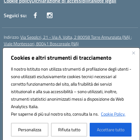
Cookie policy
Dichiarazione di accessibilità
Note legali
Seguici su:
Indirizzo:
Via Sepolcri, 21 - Via A. Volta, 2 80058 Torre Annunziata (NA) ;
Viale Montessori, 80041 Boscoreale (NA)
Centralino:
0815369798
Email:
nais04100b@istruzione.it
Posta elettronica certificata (PEC):
Cookies e altri strumenti di tracciamento
nais04100b@pec.istruzione.it
Codice fiscale: 82008750638
Il nostro Istituto non utilizza strumenti di profilazione degli utenti -
Codice meccanografico:
NAIS04100B
sono utilizzati esclusivamente cookies tecnici necessari al
Codice Indice delle Pubbliche Amministrazioni (IPA): istsc_nais04100b
corretto funzionamento del sito, alla fruibilità dei servizi
Codice unico di fatturazione (CUF): UFELOU
istituzionali e alla sua accessibilità – sono utilizzati, inoltre,
strumenti statistici anonimizzati messi a disposizione da Web
Analytics Italia.
Hosting & Powered by 3D Solution S.r.l.
Per saperne di più sul nostro sito, consulta la ns.
Cookie Policy.
Concept & Design by Designers Italia
Personalizza
Rifiuta tutto
Accettare tutto