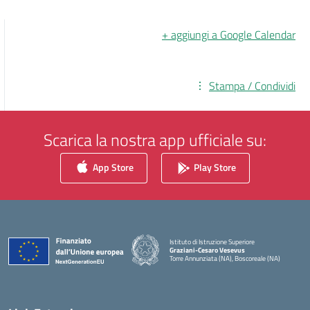
+ aggiungi a Google Calendar
Stampa / Condividi
Scarica la nostra app ufficiale su:
App Store
Play Store
Istituto di Istruzione Superiore
Graziani-Cesaro Vesevus
Torre Annunziata (NA), Boscoreale (NA)
— Visita la pagina iniziale della scuola