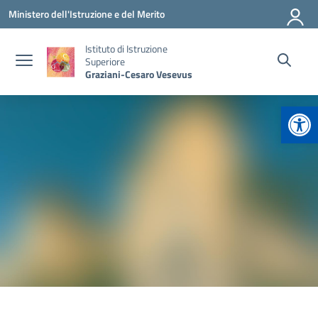
Vai ai contenuti
Vai al menu di navigazione
Vai al footer
Ministero dell'Istruzione e del Merito
Istituto di Istruzione
Superiore
Graziani-Cesaro Vesevus
Apr