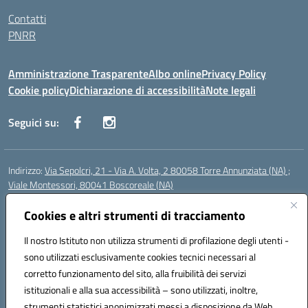
Contatti
PNRR
Amministrazione Trasparente
Albo online
Privacy Policy
Cookie policy
Dichiarazione di accessibilità
Note legali
Seguici su:
Indirizzo:
Via Sepolcri, 21 - Via A. Volta, 2 80058 Torre Annunziata (NA) ;
Viale Montessori, 80041 Boscoreale (NA)
Centralino:
0815369798
Email:
nais04100b@istruzione.it
Posta elettronica certificata (PEC):
Cookies e altri strumenti di tracciamento
nais04100b@pec.istruzione.it
Codice fiscale: 82008750638
Il nostro Istituto non utilizza strumenti di profilazione degli utenti -
Codice meccanografico:
NAIS04100B
sono utilizzati esclusivamente cookies tecnici necessari al
Codice Indice delle Pubbliche Amministrazioni (IPA): istsc_nais04100b
corretto funzionamento del sito, alla fruibilità dei servizi
Codice unico di fatturazione (CUF): UFELOU
istituzionali e alla sua accessibilità – sono utilizzati, inoltre,
strumenti statistici anonimizzati messi a disposizione da Web