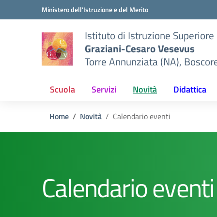
Vai ai contenuti
Vai al menu di navigazione
Vai al footer
Ministero dell'Istruzione e del Merito
Istituto di Istruzione Superiore
Graziani-Cesaro Vesevus
Torre Annunziata (NA), Boscor
Scuola
Servizi
Novità
Didattica
Home
Novità
Calendario eventi
Calendario eventi