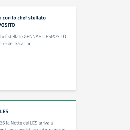
a con lo chef stellato
POSITO
o chef stellato GENNARO ESPOSITO
orre del Saracino
 LES
26 la Notte dei LES arriva a
nti protagonisti tra arte, pensiero