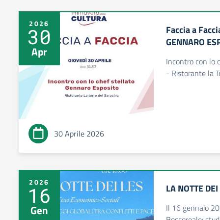
2026
Faccia a Facci
30
GENNARO ES
Apr
Incontro con l
- Ristorante la T
30 Aprile 2026
2026
LA NOTTE DEI
16
Il 16 gennaio 20
Gen
Boscoreale: stude