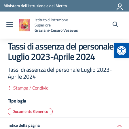
Vai ai contenuti
Vai al menu di navigazione
Vai al footer
Ministero dell'Istruzione e del Merito
Istituto di Istruzione
Superiore
Graziani-Cesaro Vesevus
Apr
Tassi di assenza del personale
Luglio 2023-Aprile 2024
Tassi di assenza del personale Luglio 2023-
Aprile 2024
Stampa / Condividi
Tipologia
Documento Generico
Indice della pagina