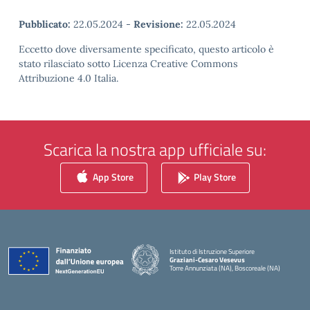
Pubblicato:
22.05.2024
-
Revisione:
22.05.2024
Eccetto dove diversamente specificato, questo articolo è
stato rilasciato sotto Licenza Creative Commons
Attribuzione 4.0 Italia.
Scarica la nostra app ufficiale su:
App Store
Play Store
Istituto di Istruzione Superiore
Graziani-Cesaro Vesevus
Torre Annunziata (NA), Boscoreale (NA)
— Visita la pagina iniziale della scuola