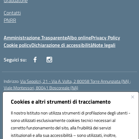
Graduatorie
Contatti
PNRR
Amministrazione Trasparente
Albo online
Privacy Policy
Cookie policy
Dichiarazione di accessibilità
Note legali
Seguici su:
Indirizzo:
Via Sepolcri, 21 - Via A. Volta, 2 80058 Torre Annunziata (NA) ;
Viale Montessori, 80041 Boscoreale (NA)
Centralino:
0815369798
Email:
nais04100b@istruzione.it
Posta elettronica certificata (PEC):
Cookies e altri strumenti di tracciamento
nais04100b@pec.istruzione.it
Codice fiscale: 82008750638
Il nostro Istituto non utilizza strumenti di profilazione degli utenti -
Codice meccanografico:
NAIS04100B
sono utilizzati esclusivamente cookies tecnici necessari al
Codice Indice delle Pubbliche Amministrazioni (IPA): istsc_nais04100b
corretto funzionamento del sito, alla fruibilità dei servizi
Codice unico di fatturazione (CUF): UFELOU
istituzionali e alla sua accessibilità – sono utilizzati, inoltre,