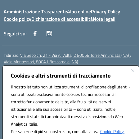
Amministrazione Trasparente
Albo online
Privacy Policy
Cookie policy
Dichiarazione di accessibilità
Note legali
Seguici su:
Indirizzo:
Via Sepolcri, 21 - Via A. Volta, 2 80058 Torre Annunziata (NA) ;
Viale Montessori, 80041 Boscoreale (NA)
Centralino:
0815369798
Email:
nais04100b@istruzione.it
Posta elettronica certificata (PEC):
Cookies e altri strumenti di tracciamento
nais04100b@pec.istruzione.it
Codice fiscale: 82008750638
Il nostro Istituto non utilizza strumenti di profilazione degli utenti -
Codice meccanografico:
NAIS04100B
sono utilizzati esclusivamente cookies tecnici necessari al
Codice Indice delle Pubbliche Amministrazioni (IPA): istsc_nais04100b
corretto funzionamento del sito, alla fruibilità dei servizi
Codice unico di fatturazione (CUF): UFELOU
istituzionali e alla sua accessibilità – sono utilizzati, inoltre,
strumenti statistici anonimizzati messi a disposizione da Web
Analytics Italia.
Hosting & Powered by 3D Solution S.r.l.
Per saperne di più sul nostro sito, consulta la ns.
Cookie Policy.
Concept & Design by Designers Italia