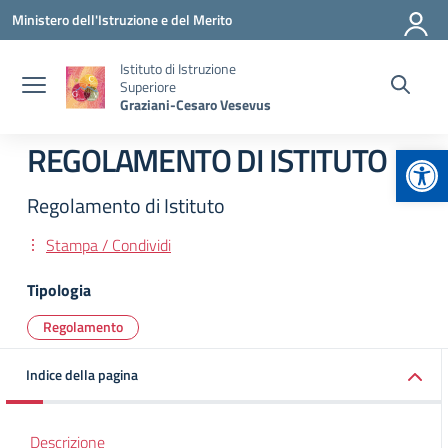
Vai ai contenuti
Vai al menu di navigazione
Vai al footer
Ministero dell'Istruzione e del Merito
Istituto di Istruzione
Superiore
Graziani-Cesaro Vesevus
Apr
REGOLAMENTO DI ISTITUTO
Regolamento di Istituto
Stampa / Condividi
Tipologia
Regolamento
Indice della pagina
Descrizione