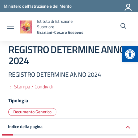
Vai ai contenuti
Vai al menu di navigazione
Vai al footer
Ministero dell'Istruzione e del Merito
Istituto di Istruzione
Superiore
Graziani-Cesaro Vesevus
Apr
REGISTRO DETERMINE ANNO
2024
REGISTRO DETERMINE ANNO 2024
Stampa / Condividi
Tipologia
Documento Generico
Indice della pagina