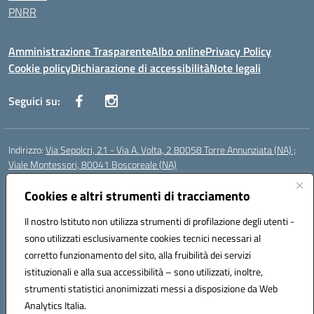
PNRR
Amministrazione Trasparente
Albo online
Privacy Policy
Cookie policy
Dichiarazione di accessibilità
Note legali
Seguici su:
Indirizzo:
Via Sepolcri, 21 - Via A. Volta, 2 80058 Torre Annunziata (NA) ;
Viale Montessori, 80041 Boscoreale (NA)
Centralino:
0815369798
Email:
nais04100b@istruzione.it
Posta elettronica certificata (PEC):
Cookies e altri strumenti di tracciamento
nais04100b@pec.istruzione.it
Codice fiscale: 82008750638
Il nostro Istituto non utilizza strumenti di profilazione degli utenti -
Codice meccanografico:
NAIS04100B
sono utilizzati esclusivamente cookies tecnici necessari al
Codice Indice delle Pubbliche Amministrazioni (IPA): istsc_nais04100b
corretto funzionamento del sito, alla fruibilità dei servizi
Codice unico di fatturazione (CUF): UFELOU
istituzionali e alla sua accessibilità – sono utilizzati, inoltre,
strumenti statistici anonimizzati messi a disposizione da Web
Analytics Italia.