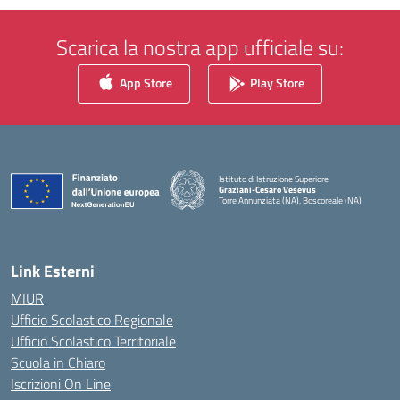
Scarica la nostra app ufficiale su:
App Store
Play Store
Istituto di Istruzione Superiore
Graziani-Cesaro Vesevus
Torre Annunziata (NA), Boscoreale (NA)
— Visita la pagina iniziale della scuola
Link Esterni
MIUR
Ufficio Scolastico Regionale
Ufficio Scolastico Territoriale
Scuola in Chiaro
Iscrizioni On Line