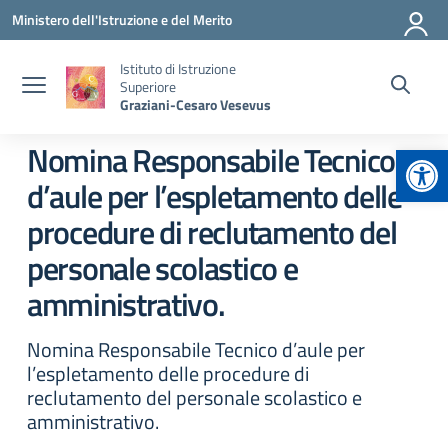
Vai ai contenuti
Vai al menu di navigazione
Vai al footer
Ministero dell'Istruzione e del Merito
Istituto di Istruzione
Superiore
Graziani-Cesaro Vesevus
Apr
Nomina Responsabile Tecnico
d’aule per l’espletamento delle
procedure di reclutamento del
personale scolastico e
amministrativo.
Nomina Responsabile Tecnico d’aule per
l’espletamento delle procedure di
reclutamento del personale scolastico e
amministrativo.