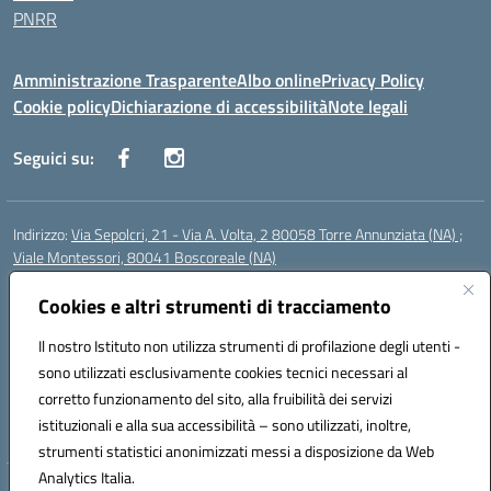
PNRR
Amministrazione Trasparente
Albo online
Privacy Policy
Cookie policy
Dichiarazione di accessibilità
Note legali
Seguici su:
Indirizzo:
Via Sepolcri, 21 - Via A. Volta, 2 80058 Torre Annunziata (NA) ;
Viale Montessori, 80041 Boscoreale (NA)
Centralino:
0815369798
Email:
nais04100b@istruzione.it
Posta elettronica certificata (PEC):
Cookies e altri strumenti di tracciamento
nais04100b@pec.istruzione.it
Codice fiscale: 82008750638
Il nostro Istituto non utilizza strumenti di profilazione degli utenti -
Codice meccanografico:
NAIS04100B
sono utilizzati esclusivamente cookies tecnici necessari al
Codice Indice delle Pubbliche Amministrazioni (IPA): istsc_nais04100b
corretto funzionamento del sito, alla fruibilità dei servizi
Codice unico di fatturazione (CUF): UFELOU
istituzionali e alla sua accessibilità – sono utilizzati, inoltre,
strumenti statistici anonimizzati messi a disposizione da Web
Analytics Italia.