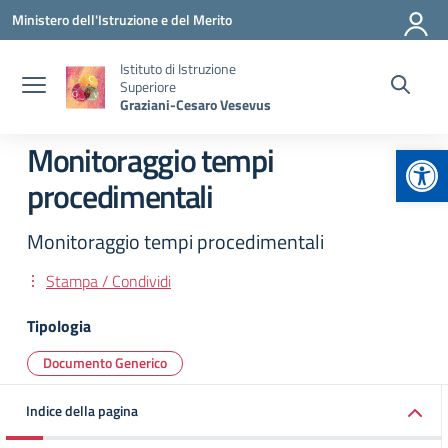
Vai ai contenuti
Vai al menu di navigazione
Vai al footer
Ministero dell'Istruzione e del Merito
Istituto di Istruzione
Superiore
Graziani-Cesaro Vesevus
Apr
Monitoraggio tempi
procedimentali
Monitoraggio tempi procedimentali
Stampa / Condividi
Tipologia
Documento Generico
Indice della pagina