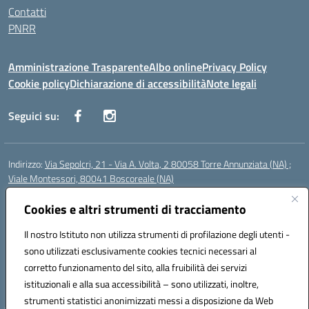
Contatti
PNRR
Amministrazione Trasparente
Albo online
Privacy Policy
Cookie policy
Dichiarazione di accessibilità
Note legali
Seguici su:
Indirizzo:
Via Sepolcri, 21 - Via A. Volta, 2 80058 Torre Annunziata (NA) ;
Viale Montessori, 80041 Boscoreale (NA)
Centralino:
0815369798
Email:
nais04100b@istruzione.it
Posta elettronica certificata (PEC):
Cookies e altri strumenti di tracciamento
nais04100b@pec.istruzione.it
Codice fiscale: 82008750638
Il nostro Istituto non utilizza strumenti di profilazione degli utenti -
Codice meccanografico:
NAIS04100B
sono utilizzati esclusivamente cookies tecnici necessari al
Codice Indice delle Pubbliche Amministrazioni (IPA): istsc_nais04100b
corretto funzionamento del sito, alla fruibilità dei servizi
Codice unico di fatturazione (CUF): UFELOU
istituzionali e alla sua accessibilità – sono utilizzati, inoltre,
strumenti statistici anonimizzati messi a disposizione da Web