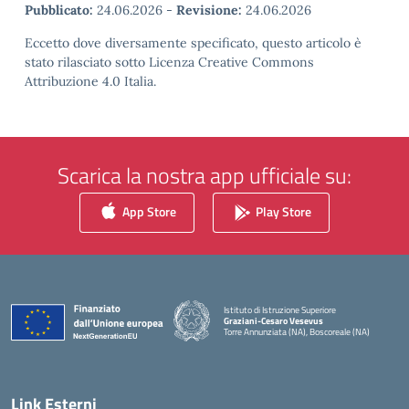
Pubblicato:
24.06.2026
-
Revisione:
24.06.2026
Eccetto dove diversamente specificato, questo articolo è
stato rilasciato sotto Licenza Creative Commons
Attribuzione 4.0 Italia.
Scarica la nostra app ufficiale su:
App Store
Play Store
Istituto di Istruzione Superiore
Graziani-Cesaro Vesevus
Torre Annunziata (NA), Boscoreale (NA)
— Visita la pagina iniziale della scuola
Link Esterni