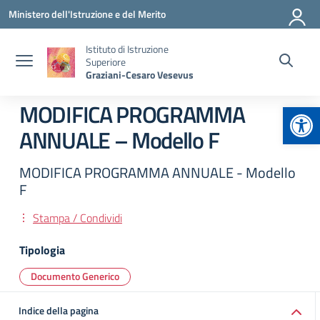
Vai ai contenuti
Vai al menu di navigazione
Vai al footer
Ministero dell'Istruzione e del Merito
Istituto di Istruzione
Superiore
Graziani-Cesaro Vesevus
Apr
MODIFICA PROGRAMMA
ANNUALE – Modello F
MODIFICA PROGRAMMA ANNUALE - Modello
F
Stampa / Condividi
Tipologia
Documento Generico
Indice della pagina