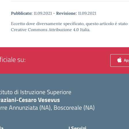
Pubblicato:
11.09.2021
-
Revisione:
11.09.2021
Eccetto dove diversamente specificato, questo articolo è stato 
Creative Commons Attribuzione 4.0 Italia.
iciale su:
App
tituto di Istruzione Superiore
raziani-Cesaro Vesevus
rre Annunziata (NA), Boscoreale (NA)
Visita la pagina iniziale della scuola
la
I Servizi