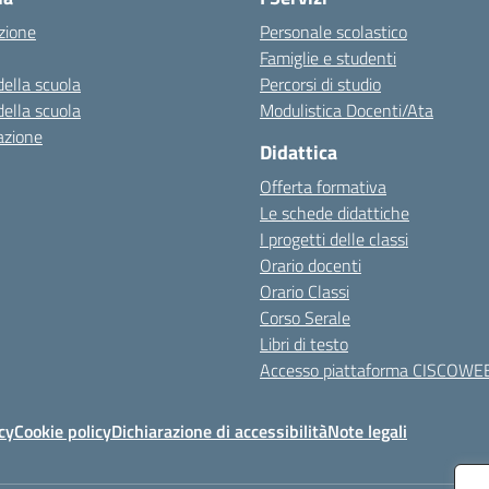
zione
Personale scolastico
Famiglie e studenti
della scuola
Percorsi di studio
della scuola
Modulistica Docenti/Ata
azione
Didattica
Offerta formativa
Le schede didattiche
I progetti delle classi
Orario docenti
Orario Classi
Corso Serale
Libri di testo
Accesso piattaforma CISCOWE
cy
Cookie policy
Dichiarazione di accessibilità
Note legali