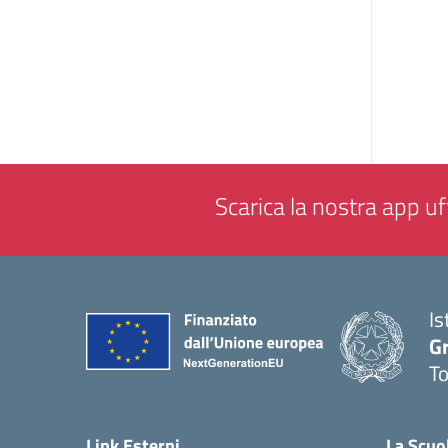
Scarica la nostra app uff
Is
G
To
— 
Link Esterni
La Scuo