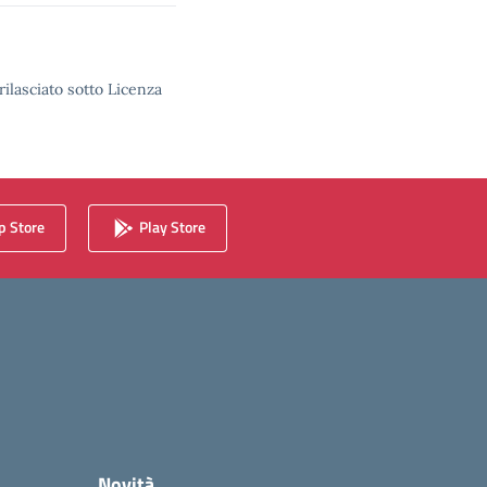
rilasciato sotto Licenza
 Store
Play Store
Novità