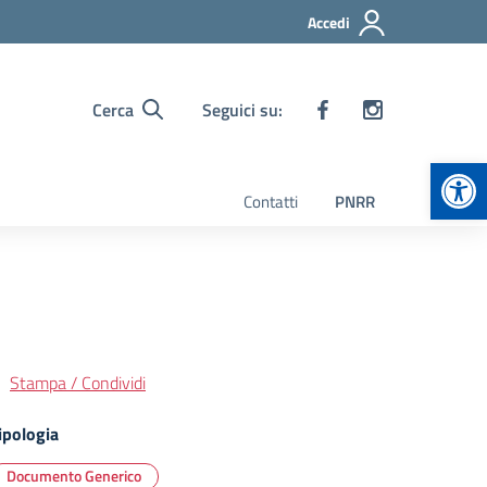
Accedi
Cerca
Seguici su:
Apr
Contatti
PNRR
Stampa / Condividi
ipologia
Documento Generico