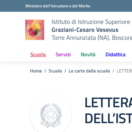
Vai ai contenuti
Vai al menu di navigazione
Vai al footer
Ministero dell'Istruzione e del Merito
Istituto di Istruzione Superiore
Graziani-Cesaro Vesevus
Torre Annunziata (NA), Boscor
Scuola
Servizi
Novità
Didattica
Home
Scuola
Le carte della scuola
LETTER
LETTER
DELL’IS