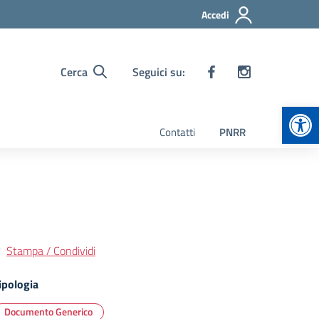
Accedi
Cerca
Seguici su:
Apr
Contatti
PNRR
Stampa / Condividi
ipologia
Documento Generico