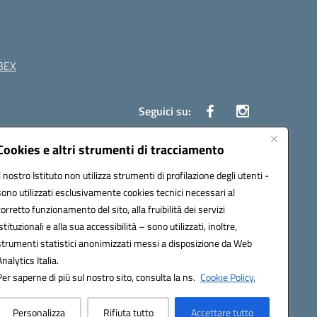
BEX
Seguici su:
Cookies e altri strumenti di tracciamento
41 Boscoreale (NA)
Il nostro Istituto non utilizza strumenti di profilazione degli utenti -
4100b@pec.istruzione.it
sono utilizzati esclusivamente cookies tecnici necessari al
corretto funzionamento del sito, alla fruibilità dei servizi
istituzionali e alla sua accessibilità – sono utilizzati, inoltre,
strumenti statistici anonimizzati messi a disposizione da Web
Analytics Italia.
Per saperne di più sul nostro sito, consulta la ns.
Cookie Policy.
Personalizza
Rifiuta tutto
Accettare tutto