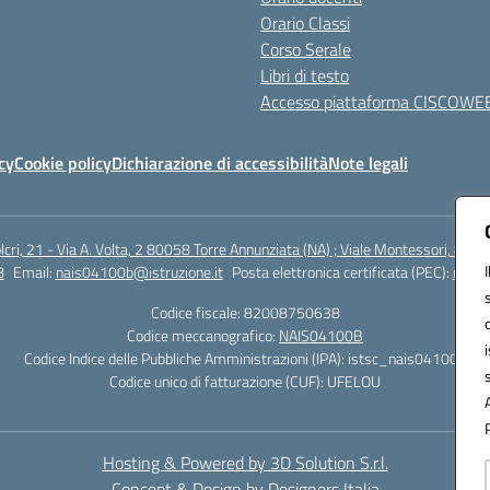
Orario Classi
Corso Serale
Libri di testo
Accesso piattaforma CISCOWE
cy
Cookie policy
Dichiarazione di accessibilità
Note legali
lcri, 21 - Via A. Volta, 2 80058 Torre Annunziata (NA) ; Viale Montessori, 800
8
Email:
nais04100b@istruzione.it
Posta elettronica certificata (PEC):
nais0
Codice fiscale: 82008750638
Codice meccanografico:
NAIS04100B
Codice Indice delle Pubbliche Amministrazioni (IPA): istsc_nais04100b
Codice unico di fatturazione (CUF): UFELOU
Hosting & Powered by 3D Solution S.r.l.
Concept & Design by Designers Italia