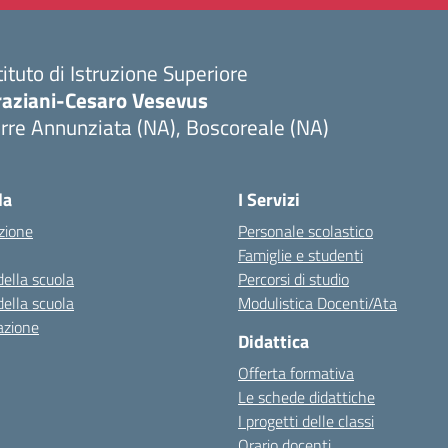
tituto di Istruzione Superiore
raziani-Cesaro Vesevus
rre Annunziata (NA), Boscoreale (NA)
Visita la pagina iniziale della scuola
la
I Servizi
zione
Personale scolastico
Famiglie e studenti
della scuola
Percorsi di studio
della scuola
Modulistica Docenti/Ata
azione
Didattica
Offerta formativa
Le schede didattiche
I progetti delle classi
Orario docenti