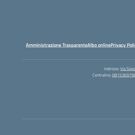
Amministrazione Trasparente
Albo online
Privacy Poli
Indirizzo:
Via Sepo
Centralino:
081536979