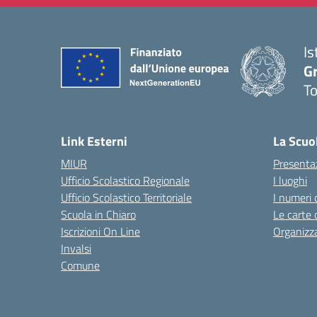
Is
G
To
— 
Link Esterni
La Scuo
MIUR
Presenta
Ufficio Scolastico Regionale
I luoghi
Ufficio Scolastico Territoriale
I numeri 
Scuola in Chiaro
Le carte 
Iscrizioni On Line
Organizz
Invalsi
Comune