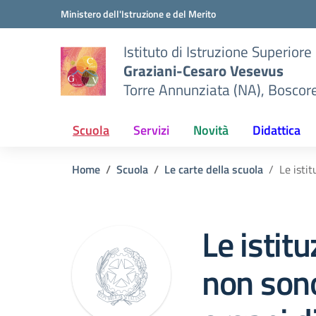
Vai ai contenuti
Vai al menu di navigazione
Vai al footer
Ministero dell'Istruzione e del Merito
Istituto di Istruzione Superiore
Graziani-Cesaro Vesevus
Torre Annunziata (NA), Boscor
Scuola
Servizi
Novità
Didattica
Home
Scuola
Le carte della scuola
Le istit
Le istitu
non sono