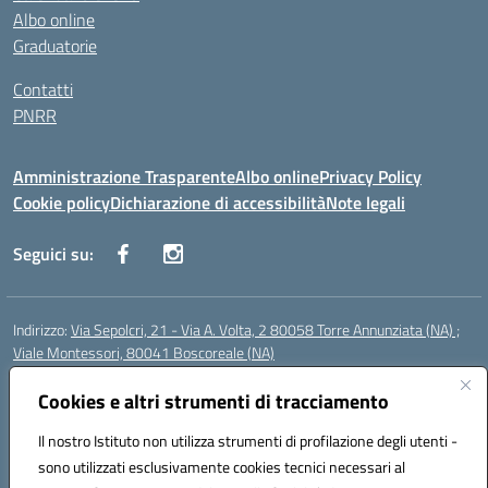
Albo online
Graduatorie
Contatti
PNRR
Amministrazione Trasparente
Albo online
Privacy Policy
Cookie policy
Dichiarazione di accessibilità
Note legali
Seguici su:
Indirizzo:
Via Sepolcri, 21 - Via A. Volta, 2 80058 Torre Annunziata (NA) ;
Viale Montessori, 80041 Boscoreale (NA)
Centralino:
0815369798
Email:
nais04100b@istruzione.it
Posta elettronica certificata (PEC):
Cookies e altri strumenti di tracciamento
nais04100b@pec.istruzione.it
Codice fiscale: 82008750638
Il nostro Istituto non utilizza strumenti di profilazione degli utenti -
Codice meccanografico:
NAIS04100B
sono utilizzati esclusivamente cookies tecnici necessari al
Codice Indice delle Pubbliche Amministrazioni (IPA): istsc_nais04100b