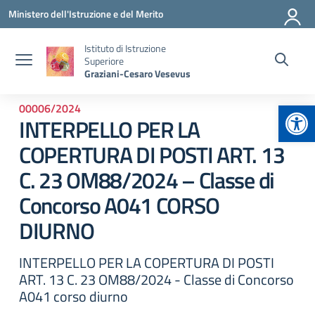
Vai ai contenuti
Vai al menu di navigazione
Vai al footer
Ministero dell'Istruzione e del Merito
Istituto di Istruzione
Superiore
Graziani-Cesaro Vesevus
Apr
00006/2024
INTERPELLO PER LA
COPERTURA DI POSTI ART. 13
C. 23 OM88/2024 – Classe di
Concorso A041 CORSO
DIURNO
INTERPELLO PER LA COPERTURA DI POSTI
ART. 13 C. 23 OM88/2024 - Classe di Concorso
A041 corso diurno