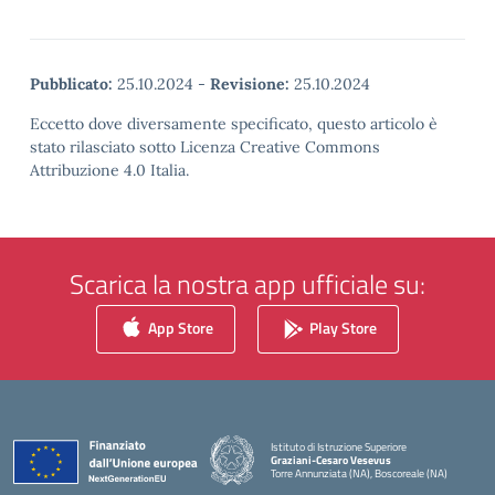
Pubblicato:
25.10.2024
-
Revisione:
25.10.2024
Eccetto dove diversamente specificato, questo articolo è
stato rilasciato sotto Licenza Creative Commons
Attribuzione 4.0 Italia.
Scarica la nostra app ufficiale su:
App Store
Play Store
Istituto di Istruzione Superiore
Graziani-Cesaro Vesevus
Torre Annunziata (NA), Boscoreale (NA)
— Visita la pagina iniziale della scuola