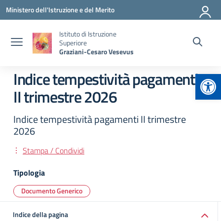
Vai ai contenuti
Vai al menu di navigazione
Vai al footer
Ministero dell'Istruzione e del Merito
Istituto di Istruzione
Superiore
Graziani-Cesaro Vesevus
Apr
Indice tempestività pagamenti
II trimestre 2026
Indice tempestività pagamenti II trimestre
2026
Stampa / Condividi
Tipologia
Documento Generico
Indice della pagina