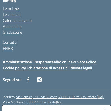
Novità
Le notizie
Le circolari
Calendario eventi
Albo online
Graduatorie
Contatti
PNRR
Amministrazione Trasparente
Albo online
Privacy Policy
Cookie policy
Dichiarazione di accessibilità
Note legali
Seguici su:
Indirizzo:
Via Sepolcri, 21 - Via A. Volta, 2 80058 Torre Annunziata (NA) ;
Viale Montessori, 80041 Boscoreale (NA)
Centralino:
0815369798
Email:
nais04100b@istruzione.it