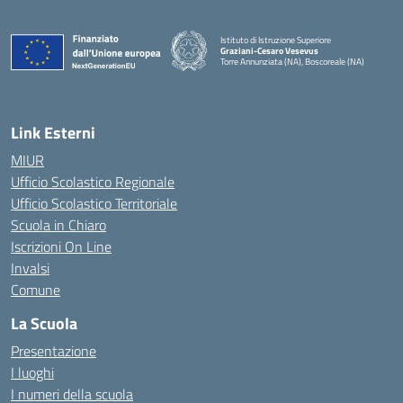
Istituto di Istruzione Superiore
Graziani-Cesaro Vesevus
Torre Annunziata (NA), Boscoreale (NA)
— Visita la pagina iniziale della scuola
Link Esterni
MIUR
Ufficio Scolastico Regionale
Ufficio Scolastico Territoriale
Scuola in Chiaro
Iscrizioni On Line
Invalsi
Comune
La Scuola
Presentazione
I luoghi
I numeri della scuola