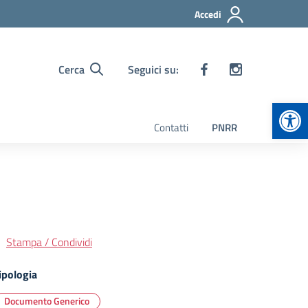
Accedi
Cerca
Seguici su:
Apr
Contatti
PNRR
Stampa / Condividi
ipologia
Documento Generico