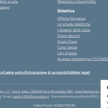
della scuola
Modulistica Docenti/Ata
azione
Didattica
Offerta formativa
Le schede didattiche
I progetti delle classi
Orario docenti
Orario Classi
Corso Serale
Libri di testo
Accesso piattaforma CISCOWE
cy
Cookie policy
Dichiarazione di accessibilità
Note legali
lcri, 21 - Via A. Volta, 2 80058 Torre Annunziata (NA) ; Viale Montessori, 800
8
Email:
nais04100b@istruzione.it
Posta elettronica certificata (PEC):
nais0
Codice fiscale: 82008750638