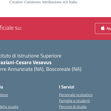
Creative Commons Attribuzione 4.0 Italia.
iciale su:
App
tituto di Istruzione Superiore
raziani-Cesaro Vesevus
rre Annunziata (NA), Boscoreale (NA)
Visita la pagina iniziale della scuola
la
I Servizi
zione
Personale scolastico
Famiglie e studenti
della scuola
Percorsi di studio