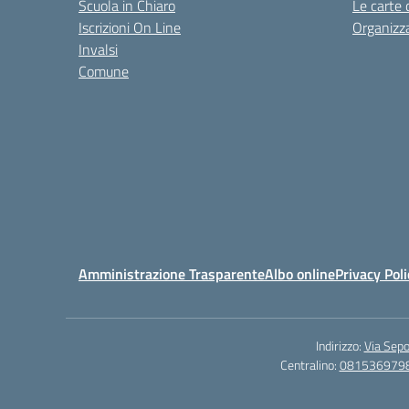
Scuola in Chiaro
Le carte 
Iscrizioni On Line
Organizz
Invalsi
Comune
Amministrazione Trasparente
Albo online
Privacy Poli
Indirizzo:
Via Sepo
Centralino:
081536979