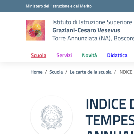
Vai ai contenuti
Vai al menu di navigazione
Vai al footer
Ministero dell'Istruzione e del Merito
Istituto di Istruzione Superiore
Graziani-Cesaro Vesevus
Torre Annunziata (NA), Boscor
Scuola
Servizi
Novità
Didattica
Home
Scuola
Le carte della scuola
INDICE
INDICE 
TEMPEST