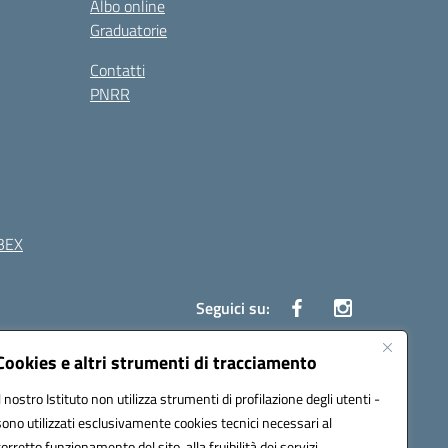
Albo online
Graduatorie
Contatti
PNRR
BEX
Seguici su:
Cookies e altri strumenti di tracciamento
41 Boscoreale (NA)
Il nostro Istituto non utilizza strumenti di profilazione degli utenti -
4100b@pec.istruzione.it
sono utilizzati esclusivamente cookies tecnici necessari al
corretto funzionamento del sito, alla fruibilità dei servizi