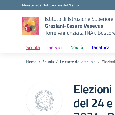
Vai ai contenuti
Vai al menu di navigazione
Vai al footer
Ministero dell'Istruzione e del Merito
Istituto di Istruzione Superiore
Graziani-Cesaro Vesevus
Torre Annunziata (NA), Boscor
Scuola
Servizi
Novità
Didattica
Home
Scuola
Le carte della scuola
Elezion
Elezioni 
del 24 