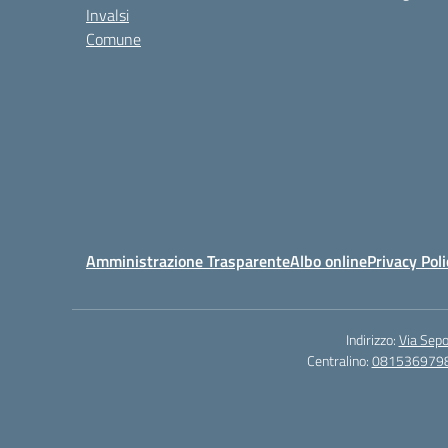
Invalsi
Comune
Amministrazione Trasparente
Albo online
Privacy Poli
Indirizzo:
Via Sepo
Centralino:
081536979