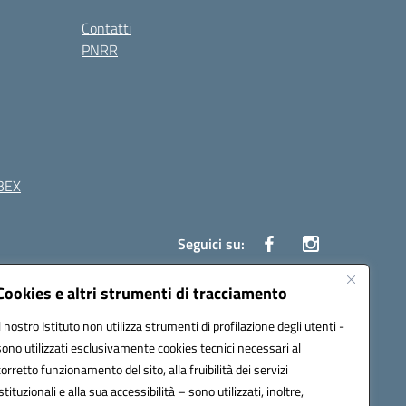
Contatti
PNRR
BEX
Seguici su:
Cookies e altri strumenti di tracciamento
41 Boscoreale (NA)
Il nostro Istituto non utilizza strumenti di profilazione degli utenti -
4100b@pec.istruzione.it
sono utilizzati esclusivamente cookies tecnici necessari al
corretto funzionamento del sito, alla fruibilità dei servizi
istituzionali e alla sua accessibilità – sono utilizzati, inoltre,