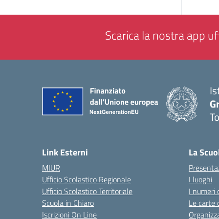
Scarica la nostra app uff
Is
G
To
— 
Link Esterni
La Scuo
MIUR
Presenta
Ufficio Scolastico Regionale
I luoghi
Ufficio Scolastico Territoriale
I numeri 
Scuola in Chiaro
Le carte 
Iscrizioni On Line
Organizz