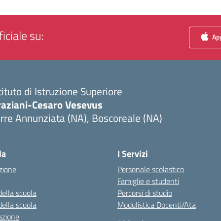
iciale su:
App
tituto di Istruzione Superiore
raziani-Cesaro Vesevus
rre Annunziata (NA), Boscoreale (NA)
Visita la pagina iniziale della scuola
la
I Servizi
zione
Personale scolastico
Famiglie e studenti
della scuola
Percorsi di studio
della scuola
Modulistica Docenti/Ata
azione