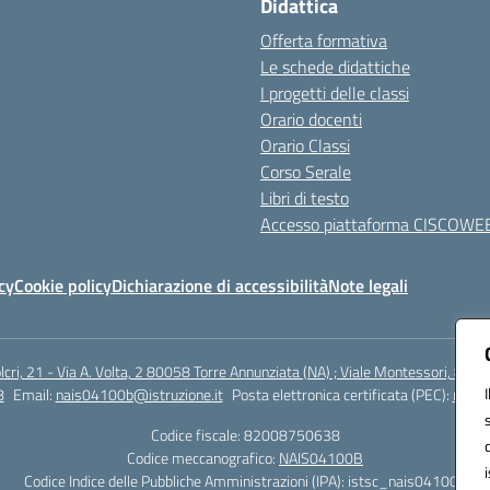
Didattica
Offerta formativa
Le schede didattiche
I progetti delle classi
Orario docenti
Orario Classi
Corso Serale
Libri di testo
Accesso piattaforma CISCOWE
cy
Cookie policy
Dichiarazione di accessibilità
Note legali
lcri, 21 - Via A. Volta, 2 80058 Torre Annunziata (NA) ; Viale Montessori, 800
8
Email:
nais04100b@istruzione.it
Posta elettronica certificata (PEC):
nais0
Codice fiscale: 82008750638
Codice meccanografico:
NAIS04100B
Codice Indice delle Pubbliche Amministrazioni (IPA): istsc_nais04100b