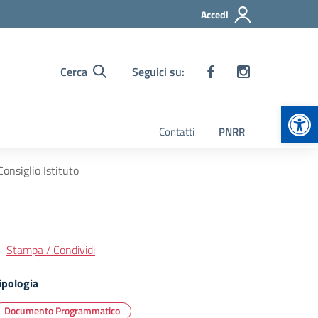
Accedi
Cerca
Seguici su:
Apr
Contatti
PNRR
onsiglio Istituto
Stampa / Condividi
ipologia
Documento Programmatico