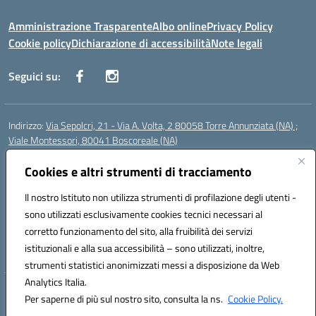
Amministrazione Trasparente
Albo online
Privacy Policy
Cookie policy
Dichiarazione di accessibilità
Note legali
Seguici su:
Indirizzo:
Via Sepolcri, 21 - Via A. Volta, 2 80058 Torre Annunziata (NA) ;
Viale Montessori, 80041 Boscoreale (NA)
Centralino:
0815369798
Email:
nais04100b@istruzione.it
Posta elettronica certificata (PEC):
Cookies e altri strumenti di tracciamento
nais04100b@pec.istruzione.it
Codice fiscale: 82008750638
Il nostro Istituto non utilizza strumenti di profilazione degli utenti -
Codice meccanografico:
NAIS04100B
sono utilizzati esclusivamente cookies tecnici necessari al
Codice Indice delle Pubbliche Amministrazioni (IPA): istsc_nais04100b
corretto funzionamento del sito, alla fruibilità dei servizi
Codice unico di fatturazione (CUF): UFELOU
istituzionali e alla sua accessibilità – sono utilizzati, inoltre,
strumenti statistici anonimizzati messi a disposizione da Web
Analytics Italia.
Hosting & Powered by 3D Solution S.r.l.
Per saperne di più sul nostro sito, consulta la ns.
Cookie Policy.
Concept & Design by Designers Italia