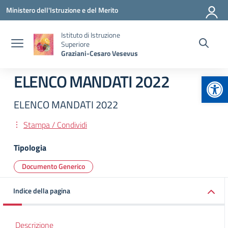
Vai ai contenuti
Vai al menu di navigazione
Vai al footer
Ministero dell'Istruzione e del Merito
Istituto di Istruzione
Superiore
Graziani-Cesaro Vesevus
Apr
ELENCO MANDATI 2022
ELENCO MANDATI 2022
Stampa / Condividi
Tipologia
Documento Generico
Indice della pagina
Descrizione