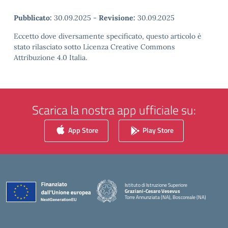
Pubblicato:
30.09.2025
-
Revisione:
30.09.2025
Eccetto dove diversamente specificato, questo articolo è
stato rilasciato sotto Licenza Creative Commons
Attribuzione 4.0 Italia.
Scarica la nostra app ufficiale su:
App Store
Play Store
Istituto di Istruzione Superiore
Graziani-Cesaro Vesevus
Torre Annunziata (NA), Boscoreale (NA)
— Visita la pagina iniziale della scuola