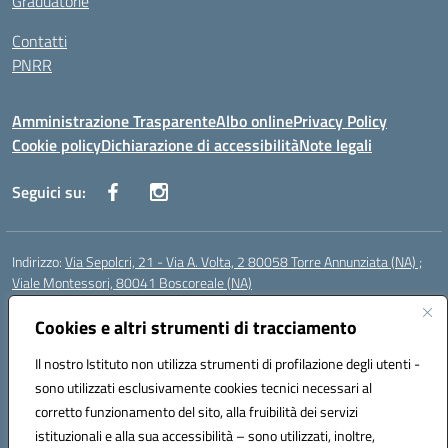
Graduatorie
Contatti
PNRR
Amministrazione Trasparente
Albo online
Privacy Policy
Cookie policy
Dichiarazione di accessibilità
Note legali
Seguici su:
Indirizzo:
Via Sepolcri, 21 - Via A. Volta, 2 80058 Torre Annunziata (NA) ;
Viale Montessori, 80041 Boscoreale (NA)
Centralino:
0815369798
Email:
nais04100b@istruzione.it
Posta elettronica certificata (PEC):
Cookies e altri strumenti di tracciamento
nais04100b@pec.istruzione.it
Codice fiscale: 82008750638
Il nostro Istituto non utilizza strumenti di profilazione degli utenti -
Codice meccanografico:
NAIS04100B
sono utilizzati esclusivamente cookies tecnici necessari al
Codice Indice delle Pubbliche Amministrazioni (IPA): istsc_nais04100b
corretto funzionamento del sito, alla fruibilità dei servizi
Codice unico di fatturazione (CUF): UFELOU
istituzionali e alla sua accessibilità – sono utilizzati, inoltre,