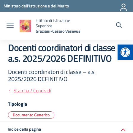
Vai ai contenuti
Vai al menu di navigazione
Vai al footer
Ministero dell'Istruzione e del Merito
Istituto di Istruzione
Superiore
Graziani-Cesaro Vesevus
Apr
Docenti coordinatori di classe –
a.s. 2025/2026 DEFINITIVO
Docenti coordinatori di classe – a.s.
2025/2026 DEFINITIVO
Stampa / Condividi
Tipologia
Documento Generico
Indice della pagina