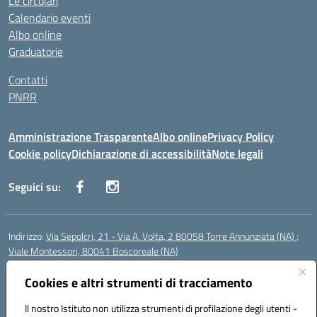
Le circolari
Calendario eventi
Albo online
Graduatorie
Contatti
PNRR
Amministrazione Trasparente
Albo online
Privacy Policy
Cookie policy
Dichiarazione di accessibilità
Note legali
Seguici su:
Indirizzo:
Via Sepolcri, 21 - Via A. Volta, 2 80058 Torre Annunziata (NA) ;
Viale Montessori, 80041 Boscoreale (NA)
Centralino:
0815369798
Email:
nais04100b@istruzione.it
Posta elettronica certificata (PEC):
Cookies e altri strumenti di tracciamento
nais04100b@pec.istruzione.it
Codice fiscale: 82008750638
Il nostro Istituto non utilizza strumenti di profilazione degli utenti -