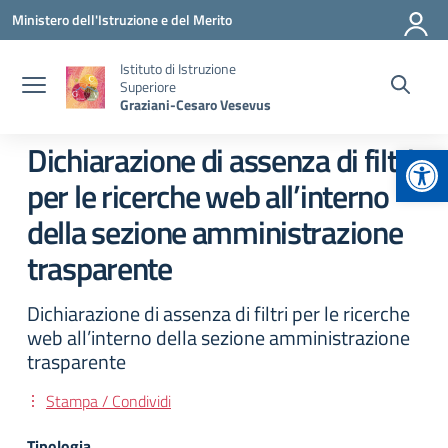
Vai ai contenuti
Vai al menu di navigazione
Vai al footer
Ministero dell'Istruzione e del Merito
Istituto di Istruzione
Superiore
Graziani-Cesaro Vesevus
Apr
Dichiarazione di assenza di filtri
per le ricerche web all’interno
della sezione amministrazione
trasparente
Dichiarazione di assenza di filtri per le ricerche
web all’interno della sezione amministrazione
trasparente
Stampa / Condividi
Tipologia