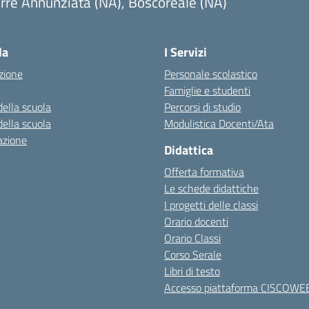
rre Annunziata (NA), Boscoreale (NA)
Visita la pagina iniziale della scuola
la
I Servizi
zione
Personale scolastico
Famiglie e studenti
della scuola
Percorsi di studio
della scuola
Modulistica Docenti/Ata
azione
Didattica
Offerta formativa
Le schede didattiche
I progetti delle classi
Orario docenti
Orario Classi
Corso Serale
Libri di testo
Accesso piattaforma CISCOWE