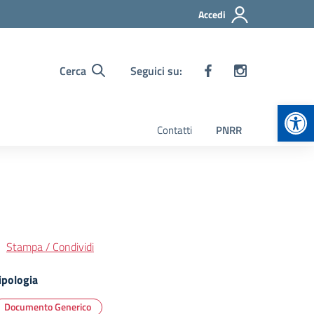
Accedi
Cerca
Seguici su:
Apr
Contatti
PNRR
Stampa / Condividi
ipologia
Documento Generico