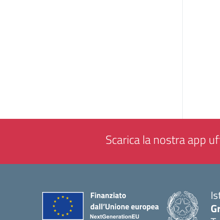
Scarica la nostra app uff
Is
G