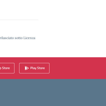
rilasciato sotto Licenza
 Store
Play Store