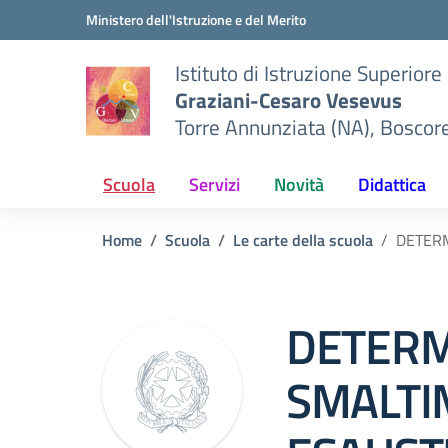
Vai ai contenuti
Vai al menu di navigazione
Vai al footer
Ministero dell'Istruzione e del Merito
Istituto di Istruzione Superiore
Graziani-Cesaro Vesevus
Torre Annunziata (NA), Boscor
Scuola
Servizi
Novità
Didattica
Home
Scuola
Le carte della scuola
DETERM
DETER
SMALTI