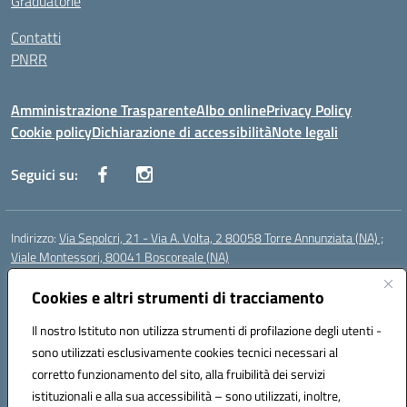
Graduatorie
Contatti
PNRR
Amministrazione Trasparente
Albo online
Privacy Policy
Cookie policy
Dichiarazione di accessibilità
Note legali
Seguici su:
Indirizzo:
Via Sepolcri, 21 - Via A. Volta, 2 80058 Torre Annunziata (NA) ;
Viale Montessori, 80041 Boscoreale (NA)
Centralino:
0815369798
Email:
nais04100b@istruzione.it
Posta elettronica certificata (PEC):
Cookies e altri strumenti di tracciamento
nais04100b@pec.istruzione.it
Codice fiscale: 82008750638
Il nostro Istituto non utilizza strumenti di profilazione degli utenti -
Codice meccanografico:
NAIS04100B
sono utilizzati esclusivamente cookies tecnici necessari al
Codice Indice delle Pubbliche Amministrazioni (IPA): istsc_nais04100b
corretto funzionamento del sito, alla fruibilità dei servizi
Codice unico di fatturazione (CUF): UFELOU
istituzionali e alla sua accessibilità – sono utilizzati, inoltre,