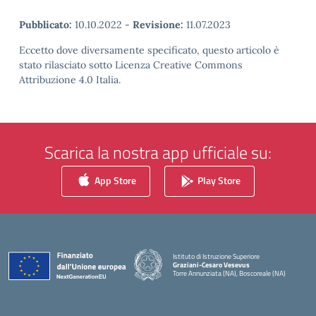
Pubblicato:
10.10.2022
-
Revisione:
11.07.2023
Eccetto dove diversamente specificato, questo articolo è
stato rilasciato sotto Licenza Creative Commons
Attribuzione 4.0 Italia.
Scarica la nostra app ufficiale su:
App Store
Play Store
Istituto di Istruzione Superiore
Graziani-Cesaro Vesevus
Torre Annunziata (NA), Boscoreale (NA)
— Visita la pagina iniziale della scuola