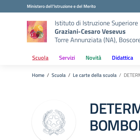
Vai ai contenuti
Vai al menu di navigazione
Vai al footer
Ministero dell'Istruzione e del Merito
Istituto di Istruzione Superiore
Graziani-Cesaro Vesevus
Torre Annunziata (NA), Boscor
Scuola
Servizi
Novità
Didattica
Home
Scuola
Le carte della scuola
DETER
DETERM
BOMBOL