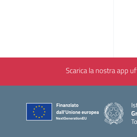
Scarica la nostra app uff
Is
G
To
— 