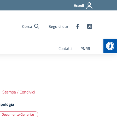
Accedi
Cerca
Seguici su:
Apr
Contatti
PNRR
Stampa / Condividi
ipologia
Documento Generico