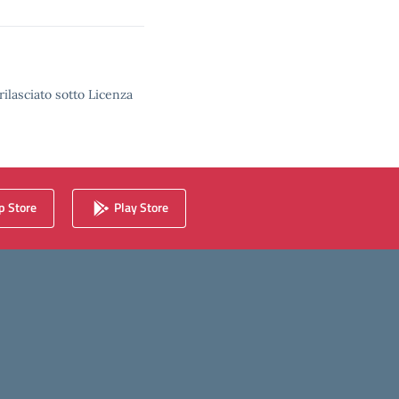
rilasciato sotto Licenza
 Store
Play Store