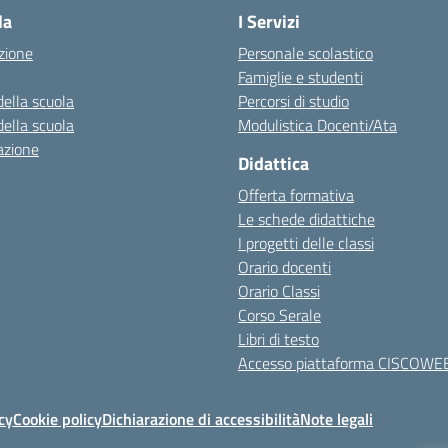
la
I Servizi
zione
Personale scolastico
Famiglie e studenti
della scuola
Percorsi di studio
della scuola
Modulistica Docenti/Ata
azione
Didattica
Offerta formativa
Le schede didattiche
I progetti delle classi
Orario docenti
Orario Classi
Corso Serale
Libri di testo
Accesso piattaforma CISCOWE
cy
Cookie policy
Dichiarazione di accessibilità
Note legali