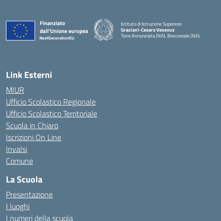
Istituto di Istruzione Superiore
Graziani-Cesaro Vesevus
Torre Annunziata (NA), Boscoreale (NA)
— Visita la pagina iniziale della scuola
Link Esterni
MIUR
Ufficio Scolastico Regionale
Ufficio Scolastico Territoriale
Scuola in Chiaro
Iscrizioni On Line
Invalsi
Comune
La Scuola
Presentazione
I luoghi
I numeri della scuola