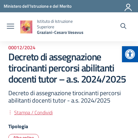
Vai ai contenuti
Vai al menu di navigazione
Vai al footer
Ministero dell'Istruzione e del Merito
Istituto di Istruzione
Superiore
Graziani-Cesaro Vesevus
Apr
00012/2024
Decreto di assegnazione
tirocinanti percorsi abilitanti
docenti tutor – a.s. 2024/2025
Decreto di assegnazione tirocinanti percorsi
abilitanti docenti tutor - a.s. 2024/2025
Stampa / Condividi
Tipologia
Albo online