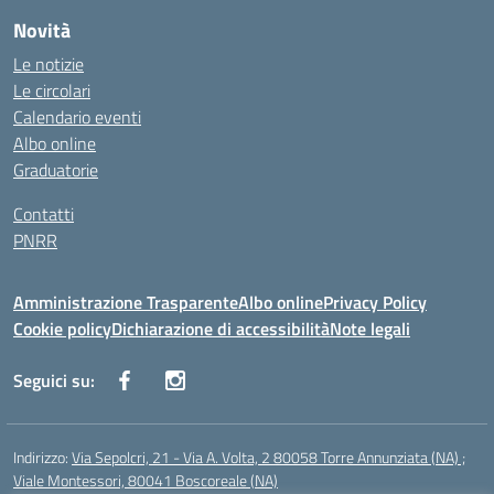
Novità
Le notizie
Le circolari
Calendario eventi
Albo online
Graduatorie
Contatti
PNRR
Amministrazione Trasparente
Albo online
Privacy Policy
Cookie policy
Dichiarazione di accessibilità
Note legali
Seguici su:
Indirizzo:
Via Sepolcri, 21 - Via A. Volta, 2 80058 Torre Annunziata (NA) ;
Viale Montessori, 80041 Boscoreale (NA)