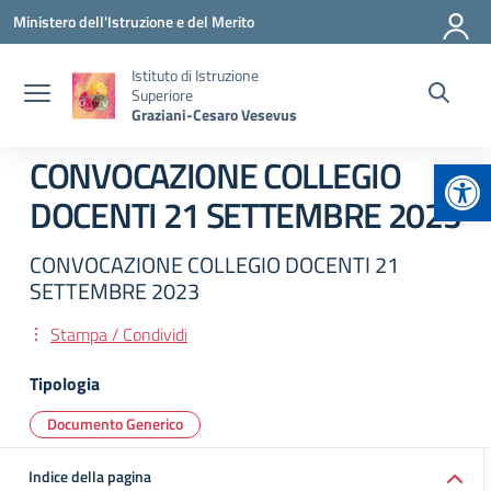
Vai ai contenuti
Vai al menu di navigazione
Vai al footer
Ministero dell'Istruzione e del Merito
Istituto di Istruzione
Superiore
Graziani-Cesaro Vesevus
Apr
CONVOCAZIONE COLLEGIO
DOCENTI 21 SETTEMBRE 2023
CONVOCAZIONE COLLEGIO DOCENTI 21
SETTEMBRE 2023
Stampa / Condividi
Tipologia
Documento Generico
Indice della pagina