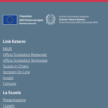
Istituto di Istruzione Superiore
Graziani-Cesaro Vesevus
Torre Annunziata (NA), Boscoreale (NA)
— Visita la pagina iniziale della scuola
Link Esterni
MIUR
Ufficio Scolastico Regionale
Ufficio Scolastico Territoriale
Scuola in Chiaro
Iscrizioni On Line
Invalsi
Comune
La Scuola
Presentazione
I luoghi