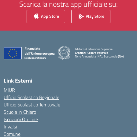
Scarica la nostra app ufficiale su:
App Store
Play Store
Istituto di Istruzione Superiore
Graziani-Cesaro Vesevus
Torre Annunziata (NA), Boscoreale (NA)
— Visita la pagina iniziale della scuola
Link Esterni
MIUR
Ufficio Scolastico Regionale
Ufficio Scolastico Territoriale
Scuola in Chiaro
Iscrizioni On Line
Invalsi
Comune